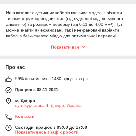
Наш каталог акустичних кабелів включає моделі з різними
типами струмопровідних жил (від лудженої міді до мідного
алюмінію) та розміром перерізу (від 0,11 до 4,00 мм²). Тут
можна знайти як екрановані, так і неекрановані варіанти
кабелі з безкисневою міддю для оптимальної передачі
сигналу, а також готові рішення для швидкої установки.
Показати все
Тут можна придбати акустичний кабель для передачі
звукових сигналів від джерела до приймача або підсилювача
до акустичної системи. Запрошуємо до співпраці
Про нас
радіоаматорів, майстрів, торгових компаній та виробництва.
Наша компанія є дистриб'ютором та субдистриб'ютора з
виробників і укладає прямі контракти з логістичними
99% позитивних з 1430 відгуків за рік
компаніями, щоб надати найкращі ціни на акустичний кабель
Працює з 08.11.2021
для колонок та іншу продукцію.
м. Дніпро
вул. Курчатова 4, Дніпро, Україна
Контакти
Сьогодні працює з 09:00 до 17:00
Показати весь графік роботи