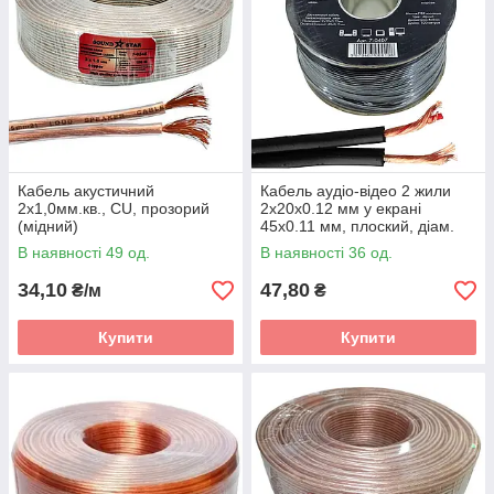
Кабель акустичний
Кабель аудіо-відео 2 жили
2х1,0мм.кв., CU, прозорий
2x20x0.12 мм у екрані
(мідний)
45x0.11 мм, плоский, діам.
4х8мм, CU, чорний
В наявності 49 од.
В наявності 36 од.
34,10
47,80
₴/м
₴
Купити
Купити