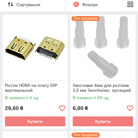
Сортування
0
Фільтри
Топ продажів
Роз'єм HDMI на плату DIP
Хвостовик 4мм для роз'ємів
вертикальний
3,5 мм Sennheiser, прозорий
В наявності 4 од.
В наявності 89 од.
29,60
6,80
₴
₴
Купити
Купити
Топ продажів