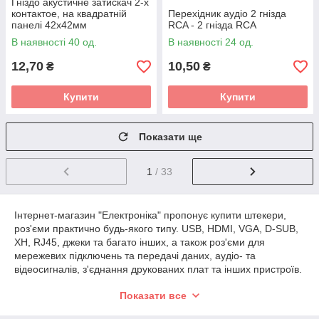
Гніздо акустичне затискач 2-х
контактое, на квадратній
Перехідник аудіо 2 гнізда
панелі 42х42мм
RCA - 2 гнізда RCA
В наявності 40 од.
В наявності 24 од.
12,70
10,50
₴
₴
Купити
Купити
Показати ще
1
/ 33
Інтернет-магазин "Електроніка" пропонує купити штекери,
роз'єми практично будь-якого типу. USB, HDMI, VGA, D-SUB,
XH, RJ45, джеки та багато інших, а також роз'єми для
мережевих підключень та передачі даних, аудіо- та
відеосигналів, з'єднання друкованих плат та інших пристроїв.
Крім того, магазин пропонує широкий вибір різних
Показати все
перехідників, які можуть бути використані для перетворення
сигналу між різними типами роз'ємів. На сайті ви можете