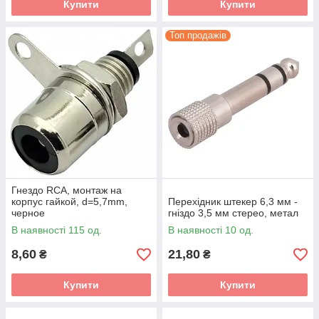
Купити
Купити
Топ продажів
Гнездо RCA, монтаж на
корпус гайкой, d=5,7mm,
Перехідник штекер 6,3 мм -
черное
гніздо 3,5 мм стерео, метал
В наявності 115 од.
В наявності 10 од.
8,60
21,80
₴
₴
Купити
Купити