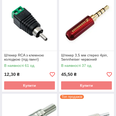
Штекер RCA з клемною
Штекер 3,5 мм стерео 4pin,
колодкою (під гвинт)
Sennheiser червоний
В наявності 61 од.
В наявності 37 од.
12,30
45,50
₴
₴
Купити
Купити
Топ продажів