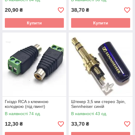
20,90
38,70
₴
₴
Купити
Купити
Гніздо RCA з клемною
Штекер 3,5 мм стерео 3pin,
колодкою (під гвинт)
Sennheiser синій
В наявності 74 од.
В наявності 43 од.
12,30
33,70
₴
₴