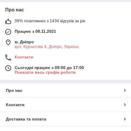
переглянути ціни на роз'єми, їх характеристики, та зробити
замовлення.
Про нас
Запрошуємо Вас купити штекери в інтернет-
магазині"Електроніка" з доставкою по Україні або
99% позитивних з 1434 відгуків за рік
самовивозом у нашому магазині у м. Дніпро. Також у нас
Працює з 08.11.2021
можна вибрати інші товари: радіодеталі та компоненти,
неодимові магніти
, розетки та вилки, засоби розробки
м. Дніпро
Ардуїно, популярне паяльне обладнання, інструменти,
вул. Курчатова 4, Дніпро, Україна
пристрої охолодження
, запобіжники та багато іншого. Понад
10 тис. одиниць продукції відправляються практично щодня.
Контакти
Будемо раді допомогти консультацією та вибором потрібних
радіодеталей для вашого проекту.
Сьогодні працює з 09:00 до 17:00
Показати весь графік роботи
Вел
ики
й
Про нас
асо
рти
мен
Контакти
т
роз'
Доставка та оплата
ємів
і