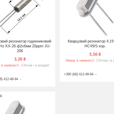
овий резонатор годинниковий
Кварцовий резонатор 4.1
Hz KX-26 ф2х6мм 20ppm JU-
HC49/S кор.
206
5,50 ₴
3,20 ₴
Немає в наявності
Оптом і в 
 в наявності
Оптом і в роздріб
+380 (68) 412-48-94
8) 412-48-94
96