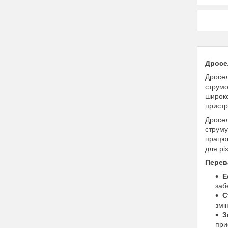
Дросел
Дросел
струмо
широко
пристр
Дросел
струму
працюю
для рі
Перев
Е
заб
С
змі
З
при