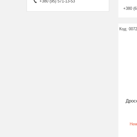
+380 (95) 571-13-53
+380 (6
007
Дрос
Нем