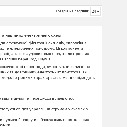
х та надійних електричних схем
ля ефективної фільтрації сигналів, управління
их та електричних пристроях. Ці компоненти
ації, а також аудіосистемах, радіоелектронних
ез впливу перешкод і шумів.
високочастотні перешкоди, зменшувати коливання
них та довговічних електронних пристроїв, які
і моделі з різними характеристиками, що підходять
усувають шуми та перешкоди в ланцюгах,
истовуються для управління струмом у схемах зі
ти пульсації напруги в блоках живлення та інших
хніки.