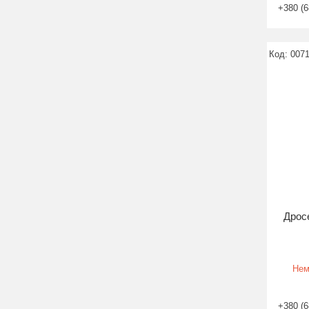
+380 (6
007
Дросе
Нем
+380 (6