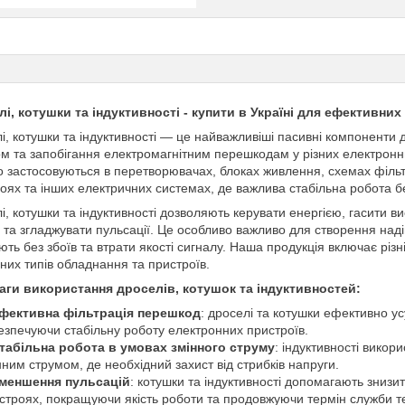
і, котушки та індуктивності - купити в Україні для ефективни
і, котушки та індуктивності — це найважливіші пасивні компоненти д
м та запобігання електромагнітним перешкодам у різних електронн
 застосовуються в перетворювачах, блоках живлення, схемах фільтр
оях та інших електричних системах, де важлива стабільна робота б
і, котушки та індуктивності дозволяють керувати енергією, гасити 
 та згладжувати пульсації. Це особливо важливо для створення надій
ть без збоїв та втрати якості сигналу. Наша продукція включає різн
зних типів обладнання та пристроїв.
аги використання дроселів, котушок та індуктивностей:
фективна фільтрація перешкод
: дроселі та котушки ефективно 
езпечуючи стабільну роботу електронних пристроїв.
табільна робота в умовах змінного струму
: індуктивності викор
нним струмом, де необхідний захист від стрибків напруги.
меншення пульсацій
: котушки та індуктивності допомагають знизи
строях, покращуючи якість роботи та продовжуючи термін служби те