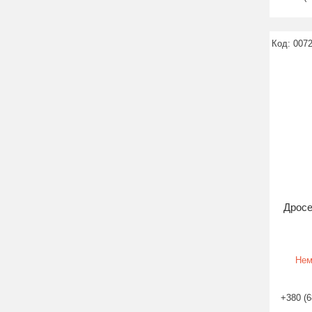
007
Дросе
Нем
+380 (6