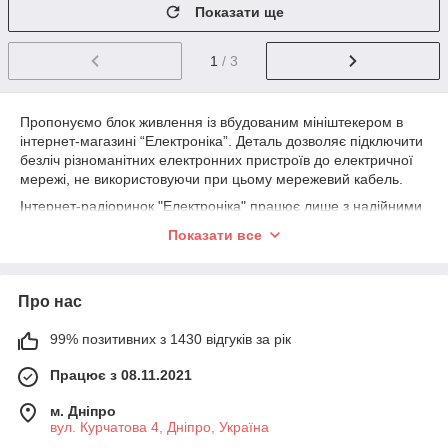
Показати ще
1
/ 3
Пропонуємо блок живлення із вбудованим мініштекером в
інтернет-магазині “Електроніка”. Деталь дозволяє підключити
безліч різноманітних електронних пристроїв до електричної
мережі, не використовуючи при цьому мережевий кабель.
Інтернет-радіоринок "Електроніка" працює лише з надійними
постачальниками, щоб клієнти в Україні могли купити
Показати все
радіоелементи та інструментарій із гарантією. Будь-який
товар відповідає заявленим характеристикам за всіма
важливими параметрами. На сайті представлено понад 10
Про нас
000 найменувань радіотехнічного обладнання. Вибирайте
все необхідне в одному місці за найнижчою ціною!
99% позитивних з 1430 відгуків за рік
Особливості
пристрою
Працює з 08.11.2021
У нас ви можете
м. Дніпро
купити блок
вул. Курчатова 4, Дніпро, Україна
живлення-штекер із