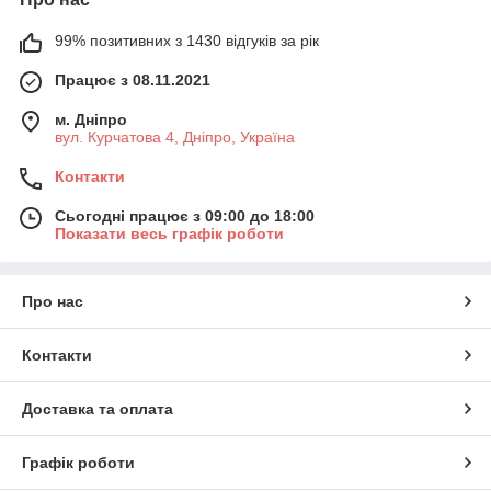
обладнання для видалення припою з друкованих плат та
компонентів. Ми замовляємо продукцію безпосередньо у
99% позитивних з 1430 відгуків за рік
виробників та великих оптових постачальників, щоб
Працює з 08.11.2021
запропонувати нашим клієнтам великий вибір та гарні ціни на
паяльники для видалення припою та інші товари. На складі
м. Дніпро
зібрано 10 тис. одиниць продукції для фахівців у галузі
вул. Курчатова 4, Дніпро, Україна
електроніки, радіо- та електромотажу. В т.ч., ті ж припої та
інша хімія для паяння, паяльники, електронні компоненти,
Контакти
інструменти для ремонту електроніки
, електротовари для
монтажу та підключення проводів та кабелів,
електромагніти
Сьогодні працює з 09:00 до 18:00
та інше.
Показати весь графік роботи
Про нас
Контакти
Доставка та оплата
Графік роботи