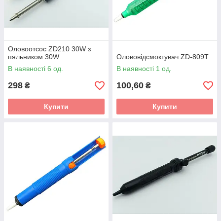
Оловоотсос ZD210 30W з
пяльником 30W
Олововідсмоктувач ZD-809T
В наявності 6 од.
В наявності 1 од.
298
100,60
₴
₴
Купити
Купити