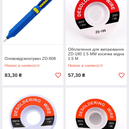
Обплетення для випаювання
ZD-180 1.5 MM косичка мідна
Олововідсмоктувач ZD-808
1.5 M
Немає в наявності
Немає в наявності
83,30
57,30
₴
₴