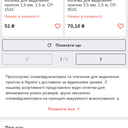
Косичка для видалення
Косичка для видалення
припою 1,5 мм, 1,5 м, CP-
припою 3,5 мм, 1,5 м, CP-
1515
3515
Немає в наявності
Немає в наявності
51
70,10
₴
₴
Показати ще
1
/ 2
Пропонуємо олововідсмоктувачі та плетенки для видалення
припою в Україні з доставкою за відмінними цінами. У
нашому асортименті представлені мідні оплетки для
випаювання різних розмірів, зручні механічні
олововідсмоктувачі на принципі вакуумного всмоктування, а
також ефективні електричні олововідсмоктувачі з ніхромовим
Показати все
нагрівачем і змінними наконечниками, що ідеально підходять
для різних завдань з видалення припою та ручного монтажу
радіоелементів.
Про нас
У компанії “Електроніка” ви можете придбати обплетення та