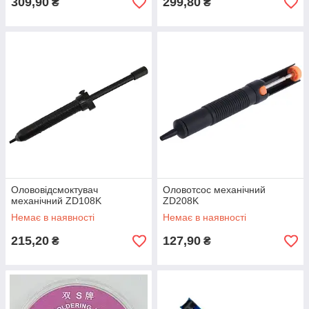
309,90
299,80
₴
₴
Олововідсмоктувач
Оловотсос механічний
механічний ZD108K
ZD208K
Немає в наявності
Немає в наявності
215,20
127,90
₴
₴