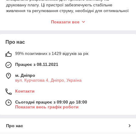
друковану плату. Ці пристрої забезпечують стабільне
живлення та регулювання струму, необхідні для оптимальної
роботи електронних компонентів.
Показати все
З високопродуктивними характеристиками наші модулі
управління потужністю здатні ефективно розподіляти
енергію, забезпечуючи стабільне навантаження та
Про нас
мінімізуючи споживання. Продукція адаптована до роботи у
широкому діапазоні напруг мережі однофазного струму,
відповідаючи потребам сучасного устаткування.
99% позитивних з 1429 відгуків за рік
При замовленні від 10 одиниць ціна на перетворювач
Працює з 08.11.2021
напруги та регулятори формується з урахуванням оптової
знижки. Замовлення, оформлені до 16:00 відправляються
м. Дніпро
щодня.
вул. Курчатова 4, Дніпро, Україна
Контакти
Сьогодні працює з 09:00 до 18:00
Показати весь графік роботи
Про нас