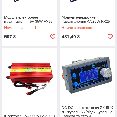
Модуль електронне
Модуль електронне
навантаження 5A 35W FX35
навантаження 4A 25W FX25
Немає в наявності
Немає в наявності
597
481,40
₴
₴
DC-DC перетворювач ZK-5KX
знижувальний/підвищувальна
Інвертор SFA-2000A 12-220 В
напруга та струм