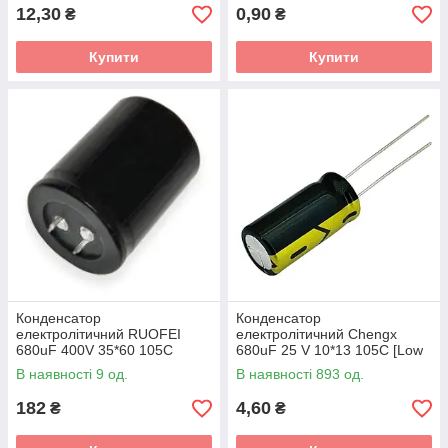
12,30
0,90
₴
₴
Купити
Купити
Конденсатор
Конденсатор
електролітичний RUOFEI
електролітичний Chengx
680uF 400V 35*60 105C
680uF 25 V 10*13 105C [Low
2000Hr
ESR]
В наявності 9 од.
В наявності 893 од.
182
4,60
₴
₴