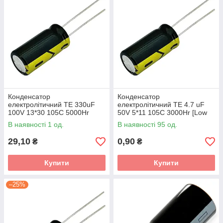
Конденсатор
Конденсатор
електролітичний TE 330uF
електролітичний TE 4.7 uF
100V 13*30 105C 5000Hr
50V 5*11 105C 3000Hr [Low
[Low ESR]
ESR]
В наявності 1 од.
В наявності 95 од.
29,10
0,90
₴
₴
Купити
Купити
–25%