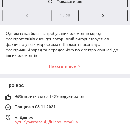
Показати ще
1
/ 26
Одним із найбільш затребуваних елементів серед
електротехніків є конденсатор, який використовується
фактично у всіх мікросхемах. Елемент накопичує
електричний заряд та передає його по електро ланцюзі до
інших елементів.
Найпростіша конструкція конденсатора складається з двох
Показати все
електродів пластинчастого типу, які розділені діелектриком.
Заряд накопичується на електроди: одна пластина накопичує
позитивний заряд, друга – негативний.
Про нас
Заряджаючи, елемент, споживає більшу частину струму, в
процесі накопичення енергії електрострум знижується і в кінці
99% позитивних з 1429 відгуків за рік
повністю зникає. Після відключення електроланцюга від
живлення, конденсатор не отримує заряду та віддає
Працює з 08.11.2021
накопичену енергію іншим елементам.
Щоб купити конденсатор, ознайомтеся з
м. Дніпро
вул. Курчатова 4, Дніпро, Україна
його характеристиками.