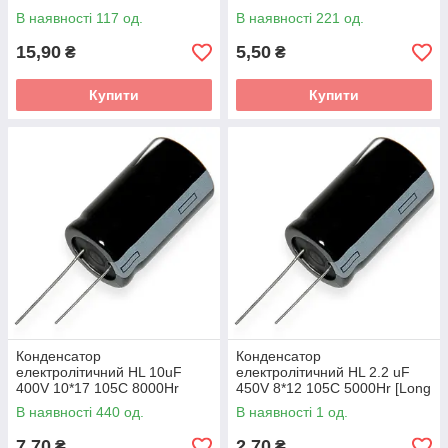
[Long Life]
[Long Life]
В наявності 117 од.
В наявності 221 од.
15,90
5,50
₴
₴
Купити
Купити
Конденсатор
Конденсатор
електролітичний HL 10uF
електролітичний HL 2.2 uF
400V 10*17 105C 8000Hr
450V 8*12 105C 5000Hr [Long
[Long Life]
Life]
В наявності 440 од.
В наявності 1 од.
7,70
2,70
₴
₴