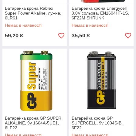
Батарейка крона Rablex
Батарейка крона Energycell
Super Power Alkaline, лужна,
9.0V сольова, EN1604HT-1S,
6LR61
6F22M SHRUNK
Немає в наявності
Немає в наявності
59,20
35,50
₴
₴
Батарейка крона GP SUPER
Батарейка крона GP
ALKALINE, 9v 1604A-5UE1,
SUPERCELL, 9v 1604S-B,
6LF22
6F22
Немає в наявності
Немає в наявності