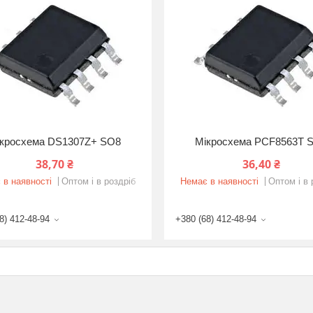
кросхема DS1307Z+ SO8
Мікросхема PCF8563T 
38,70 ₴
36,40 ₴
 в наявності
Оптом і в роздріб
Немає в наявності
Оптом і в 
8) 412-48-94
+380 (68) 412-48-94