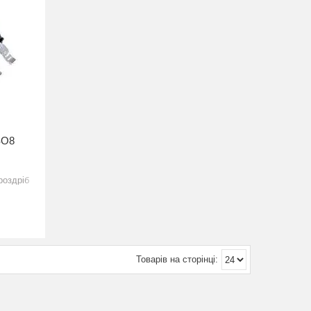
SO8
роздріб