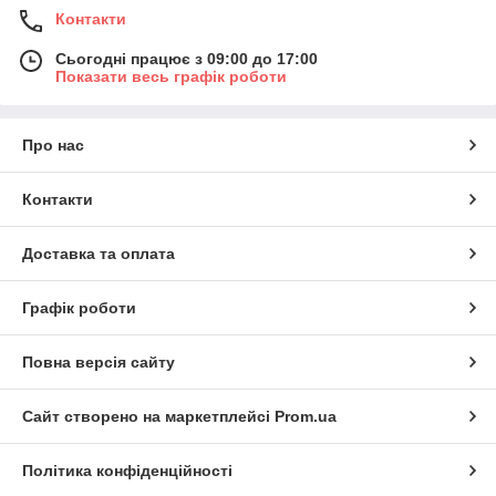
типів різних пристроїв, об'єднаних в єдину мережу або шину.
Контакти
Крім цих завдань, вони використовуються як подовжувачі
ліній зв'язку.
Сьогодні працює з 09:00 до 17:00
Показати весь графік роботи
Кожен
підставлений
перетворюва
Про нас
ч
інтерфейсу,
ціна якого у
Контакти
нас
формується
Доставка та оплата
з
мінімальною
роздрібною
Графік роботи
націнкою,
відрізняється
високою
Повна версія сайту
якістю. Вони
"упаковані" в компактний корпус з невеликою кількістю
Сайт створено на маркетплейсі
Prom.ua
висновків та мінімальною кількістю зовнішніх компонентів, що
значно спрощує інтеграцію мікросхеми.
Політика конфіденційності
Мікропроцесори перетворювачі