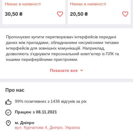
Немає в наявності
Немає в наявності
30,50
20,50
₴
₴
Пропонуємо купити перетворювач інтерфейсів передачі
даних між приладами, обладнаними несумісними типами
інтерфейсів для зовнішніх комунікацій. Наприклад,
дозволяють з'єднувати персональний комп'ютер із ПЛК та
іншими периферійними пристроями.
Представлені у нас мікросхеми для перетворювачів RS232,
Показати все
USB, I2C та RS485/422 використовують за необхідності
переходу від одного виду інтерфейсів до іншого. Також вони
використовуються для додавання інтерфейсу відповідного
Про нас
типу до різних приладів, а також для оновлення вже існуючих
приладів, які потребують переходу на відповідний роз'єм.
99% позитивних з 1436 відгуків за рік
У цьому розділі можна вибрати й купити перетворювачі
інтерфейсів, завдання яких - узгоджувати між собою сигнали
Працює з 08.11.2021
або мережі пристроїв, обладнаних різними типами
інтерфейсів. Зазвичай це з різницею форматів електронних
м. Дніпро
сигналів при побудові мікропроцесорних схем. Широко
вул. Курчатова 4, Дніпро, Україна
застосовуються в будь-яких АСУ, де використовується кілька