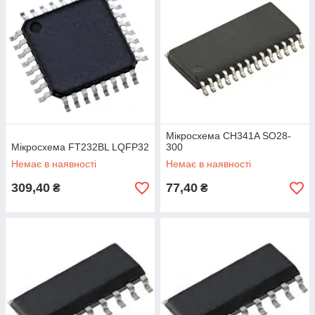
Мікросхема CH341A SO28-
Мікросхема FT232BL LQFP32
300
Немає в наявності
Немає в наявності
309,40
77,40
₴
₴