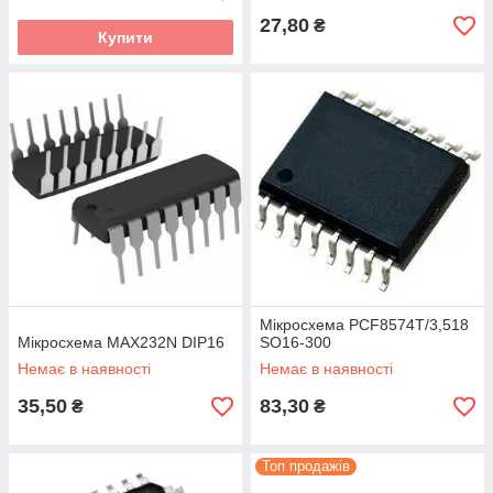
27,80
₴
Купити
Мікросхема PCF8574T/3,518
Мікросхема MAX232N DIP16
SO16-300
Немає в наявності
Немає в наявності
35,50
83,30
₴
₴
Топ продажів