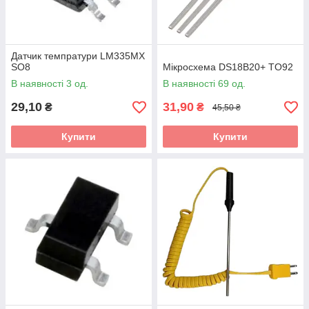
Датчик темпратури LM335MX
SO8
Мікросхема DS18B20+ TO92
В наявності 3 од.
В наявності 69 од.
29,10
31,90
₴
₴
45,50 ₴
Купити
Купити