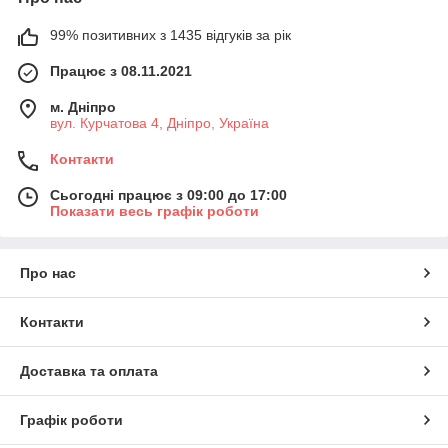
спеціалізовані мікросхеми, призначені для перетворення
однієї постійної напруги на іншу постійну напругу. На
99% позитивних з 1435 відгуків за рік
друкованих платах такі контролери часто розміщуються
Працює з 08.11.2021
поруч із ключовими компонентами, такими як транзистори,
логічні елементи та мікроконтролери, щоб мінімізувати
м. Дніпро
паразитні індуктивності та опори, що покращує загальну
вул. Курчатова 4, Дніпро, Україна
продуктивність пристрою.
Наша
Контакти
компанія
пропонує
Сьогодні працює з 09:00 до 17:00
Показати весь графік роботи
доступні ціни
на
мікросхеми
DC/DC
Про нас
перетворюва
чів, що
Контакти
знижують та
підвищують
та іншу
Доставка та оплата
продукцію,
знижки за опт
Графік роботи
та швидку
доставку.