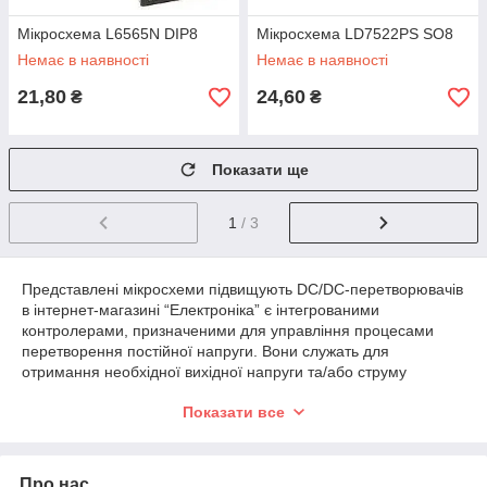
Мікросхема L6565N DIP8
Мікросхема LD7522PS SO8
Немає в наявності
Немає в наявності
21,80
24,60
₴
₴
Показати ще
1
/ 3
Представлені мікросхеми підвищують DC/DC-перетворювачів
в інтернет-магазині “Електроніка” є інтегрованими
контролерами, призначеними для управління процесами
перетворення постійної напруги. Вони служать для
отримання необхідної вихідної напруги та/або струму
вихідного джерела живлення. Найчастіше це ШИМ-
Показати все
контролери (широтно-импульсна модуляція), які
забезпечують високу ефективність перетворення.
Пропонуємо купити мікросхеми DC/DC перетворювачів оптом
Про нас
та в роздріб з доставкою по Україні. Вони являють собою