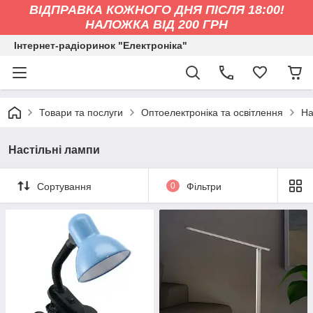
ВІДПРАВКА КОЖНОГО ДНЯ ПІСЛЯ 18:00!
НАЛОЖКА ВІД 200 ГРН
Інтернет-радіоринок "Електроніка"
Товари та послуги
Оптоелектроніка та освітлення
На
Настільні лампи
Сортування
0
Фільтри