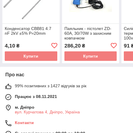
Конденсатор CBB81 4.7
Паяльник - пістолет ZD-
Силі
nF 2kV ±5% P=20mm
60A, 30/70W з захисним
терм
ковпачком
100x
gray
4,10
286,20
91
₴
₴
240°
Купити
Купити
Про нас
99% позитивних з 1427 відгуків за рік
Працює з 08.11.2021
м. Дніпро
вул. Курчатова 4, Дніпро, Україна
Контакти