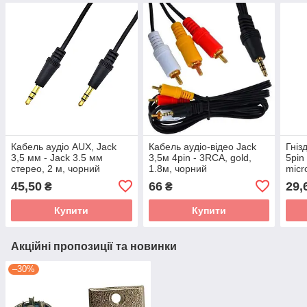
Кабель аудіо AUX, Jack
Кабель аудіо-відео Jack
Гніз
3,5 мм - Jack 3.5 мм
3,5м 4pin - 3RCA, gold,
5pin
стерео, 2 м, чорний
1.8м, чорний
micr
45,50
66
29,
₴
₴
Купити
Купити
Акційні пропозиції та новинки
–30%