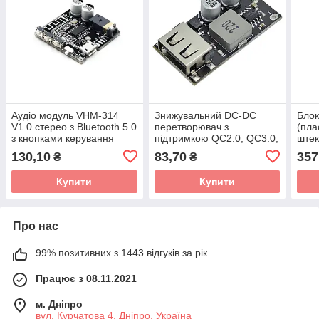
Аудіо модуль VHM-314
Знижувальний DC-DC
Блок
V1.0 стерео з Bluetooth 5.0
перетворювач з
(пла
з кнопками керування
підтримкою QC2.0, QC3.0,
штек
вхід 6-32V, вихід USB 5V
130,10
83,70
357
₴
₴
Купити
Купити
Про нас
99% позитивних з 1443 відгуків за рік
Працює з 08.11.2021
м. Дніпро
вул. Курчатова 4, Дніпро, Україна