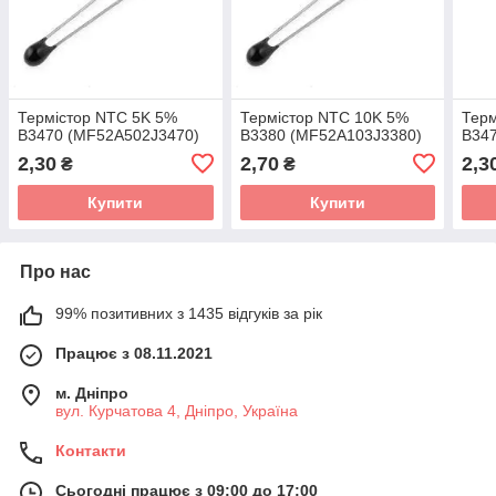
Термістор NTC 5K 5%
Термістор NTC 10K 5%
Терм
B3470 (MF52A502J3470)
B3380 (MF52A103J3380)
B34
2,30
2,70
2,3
₴
₴
Купити
Купити
Про нас
99% позитивних з 1435 відгуків за рік
Працює з 08.11.2021
м. Дніпро
вул. Курчатова 4, Дніпро, Україна
Контакти
Сьогодні працює з 09:00 до 17:00