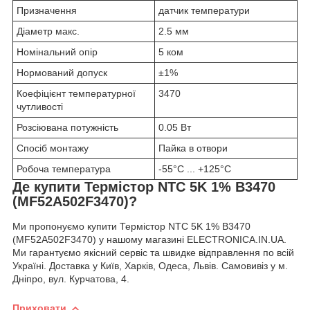
Призначення
датчик температури
Діаметр макс.
2.5 мм
Номінальний опір
5 ком
Нормований допуск
±1%
Коефіцієнт температурної
3470
чутливості
Розсіювана потужність
0.05 Вт
Спосіб монтажу
Пайка в отвори
Робоча температура
-55°C ... +125°C
Де купити Термістор NTC 5K 1% B3470
(MF52A502F3470)?
Ми пропонуємо купити Термістор NTC 5K 1% B3470
(MF52A502F3470) у нашому магазині ELECTRONICA.IN.UA.
Ми гарантуємо якісний сервіс та швидке відправлення по всій
Україні. Доставка у Київ, Харків, Одеса, Львів. Самовивіз у м.
Дніпро, вул. Курчатова, 4.
Приховати