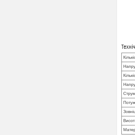
Техні
Кільк
Напру
Кільк
Напру
Струм
Потуж
Зовні
Висот
Матер