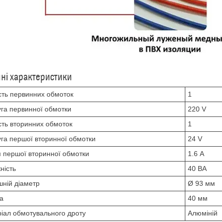
чні характеристики
ість первинних обмоток
1
га первинної обмотки
220 V
ість вторинних обмоток
1
га першої вторинної обмотки
24 V
 першої вторинної обмотки
1.6 А
ність
40 ВА
шній діаметр
Ø 93 мм
а
40 мм
іал обмотувального дроту
Алюміній