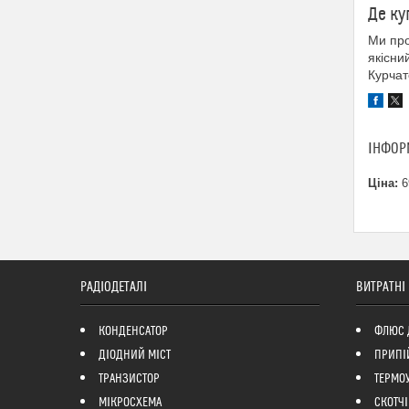
Де ку
Ми про
якісни
Курчат
ІНФОР
Ціна:
6
РАДІОДЕТАЛІ
ВИТРАТНІ
КОНДЕНСАТОР
ФЛЮС 
ДІОДНИЙ МІСТ
ПРИПІ
ТРАНЗИСТОР
ТЕРМО
МІКРОСХЕМА
СКОТЧІ