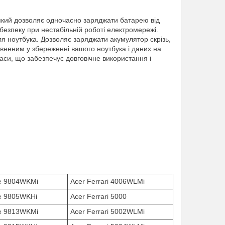
 який дозволяє одночасно заряджати батарею від
 безпеку при нестабільній роботі електромережі.
для ноутбука. Дозволяє заряджати акумулятор скрізь,
евненим у збереженні вашого ноутбука і даних на
маси, що забезпечує довговічне використання і
re 9804WKMi
Acer Ferrari 4006WLMi
re 9805WKHi
Acer Ferrari 5000
re 9813WKMi
Acer Ferrari 5002WLMi