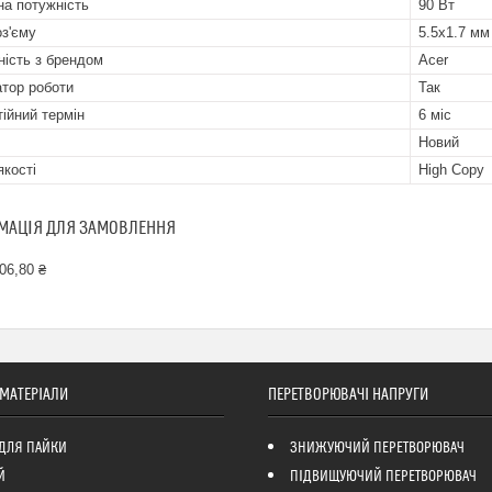
на потужність
90 Вт
оз'єму
5.5x1.7 мм
ність з брендом
Acer
атор роботи
Так
тійний термін
6 міс
Новий
якості
High Copy
МАЦІЯ ДЛЯ ЗАМОВЛЕННЯ
06,80 ₴
 МАТЕРІАЛИ
ПЕРЕТВОРЮВАЧІ НАПРУГИ
ДЛЯ ПАЙКИ
ЗНИЖУЮЧИЙ ПЕРЕТВОРЮВАЧ
Й
ПІДВИЩУЮЧИЙ ПЕРЕТВОРЮВАЧ