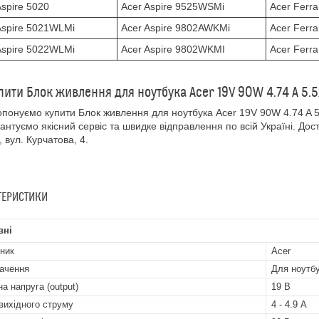
Aspire 5020
Acer Aspire 9525WSMi
Acer Ferra
Aspire 5021WLMi
Acer Aspire 9802AWKMi
Acer Ferra
Aspire 5022WLMi
Acer Aspire 9802WKMI
Acer Ferr
пити Блок живлення для ноутбука Acer 19V 90W 4.74 A 5.
понуємо купити Блок живлення для ноутбука Acer 19V 90W 4.74 A
антуємо якісний сервіс та швидке відправлення по всій Україні. Доста
, вул. Курчатова, 4.
ТЕРИСТИКИ
вні
ник
Acer
ачення
Для ноутб
а напруга (output)
19 В
вихідного струму
4 - 4.9 А