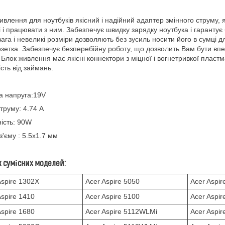
ивлення для ноутбуків якісний і надійний адаптер змінного струму,
 і працювати з ним. Забезпечує швидку зарядку ноутбука і гарантує
вага і невеликі розміри дозволяють без зусиль носити його в сумці 
озетка. Забезпечує безперебійну роботу, що дозволить Вам бути вп
 Блок живлення має якісні коннектори з міцної і вогнетривкої пласт
ість від займань.
а напруга:19V
труму: 4.74 A
ість: 90W
з'єму : 5.5x1.7 мм
 сумісних моделей:
Aspire 1302X
Acer Aspire 5050
Acer Aspi
Aspire 1410
Acer Aspire 5100
Acer Aspi
Aspire 1680
Acer Aspire 5112WLMi
Acer Aspi