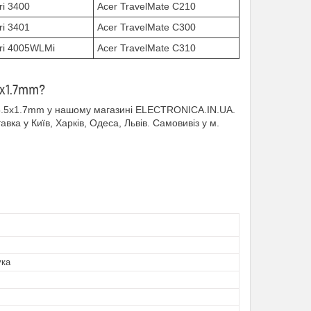
ri 3400
Acer TravelMate C210
ri 3401
Acer TravelMate C300
ari 4005WLMi
Acer TravelMate C310
5x1.7mm?
 5.5x1.7mm у нашому магазині ELECTRONICA.IN.UA.
вка у Київ, Харків, Одеса, Львів. Самовивіз у м.
ука