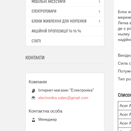
МОБІЛЬНІ АКСЕСУАРИ
ЕЛЕКТРОТОВАРИ
Блок ж
мережі
БЛОКИ ЖИВЛЕННЯ ДЛЯ НОУТБУКІВ
Легка 
де є р
АКЦІЙНІЙ ПРОПОЗИЦІЇ % % %
ньому.
надійн
СТАТТІ
Вихідн
КОНТАКТИ
Сила с
Потужн
Тип ро
Інтернет-магазин "Електроніка"
Список
electronika.sales@gmail.com
Acer 
Acer 
Менеджер
Acer 