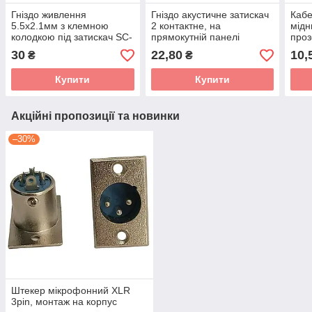
Гніздо живлення
Гніздо акустичне затискач
Кабе
5.5x2.1мм з клемною
2 контактне, на
мідн
колодкою під затискач SC-
прямокутній панелі
про
24-FC-2
79х93мм
30
22,80
10,
₴
₴
Купити
Купити
Акційні пропозиції та новинки
–30%
Штекер мікрофонний XLR
3pin, монтаж на корпус