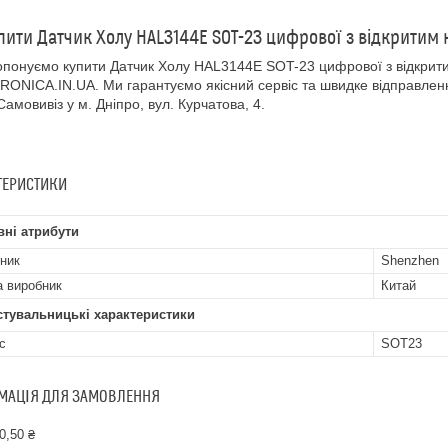
пити Датчик Холу HAL3144E SOT-23 цифрової з відкритим
понуємо купити Датчик Холу HAL3144E SOT-23 цифрової з відкрит
ONICA.IN.UA. Ми гарантуємо якісний сервіс та швидке відправлення 
 Самовивіз у м. Дніпро, вул. Курчатова, 4.
ТЕРИСТИКИ
ні атрибути
ник
Shenzhen
а виробник
Китай
стувальницькі характеристики
с
SOT23
МАЦІЯ ДЛЯ ЗАМОВЛЕННЯ
0,50 ₴