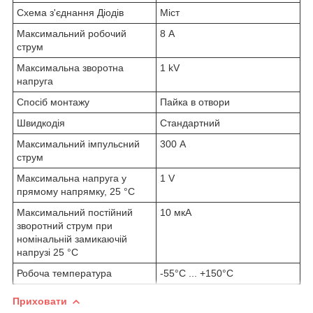
Схема з'єднання Діодів
Міст
Максимальний робочий
8 А
струм
Максимальна зворотна
1 kV
напруга
Спосіб монтажу
Пайка в отвори
Швидкодія
Стандартний
Максимальний імпульсний
300 А
струм
Максимальна напруга у
1 V
прямому напрямку, 25 °C
Максимальний постійний
10 мкА
зворотний струм при
номінальній замикаючій
напрузі 25 °C
Робоча температура
-55°C ... +150°C
Приховати