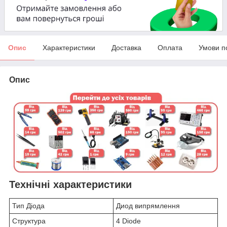
Опис
Характеристики
Доставка
Оплата
Умови п
Опис
Технічні характеристики
Тип Діода
Диод випрямлення
Структура
4 Diode