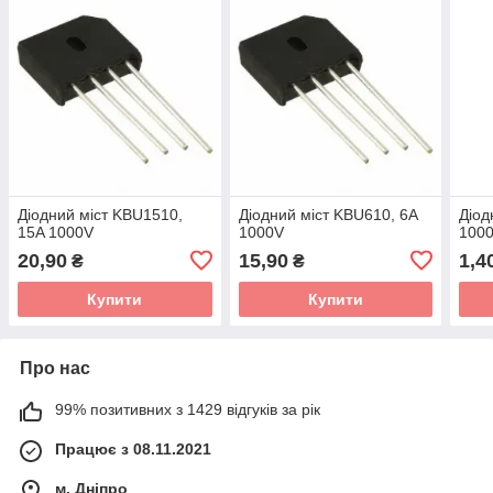
Діодний міст KBU1510,
Діодний міст KBU610, 6A
Діод
15A 1000V
1000V
100
20,90
15,90
1,4
₴
₴
Купити
Купити
Про нас
99% позитивних з 1429 відгуків за рік
Працює з 08.11.2021
м. Дніпро