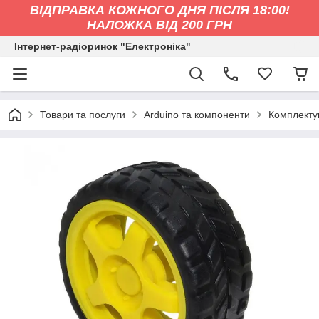
ВІДПРАВКА КОЖНОГО ДНЯ ПІСЛЯ 18:00!
НАЛОЖКА ВІД 200 ГРН
Інтернет-радіоринок "Електроніка"
Товари та послуги
Arduino та компоненти
Комплектую