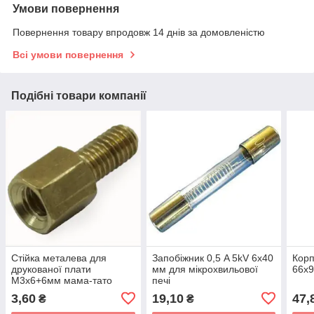
Умови повернення
Повернення товару впродовж 14 днів за домовленістю
Всі умови повернення
Подібні товари компанії
Стійка металева для
Запобіжник 0,5 A 5kV 6x40
Корп
друкованої плати
мм для мікрохвильової
66x
M3x6+6мм мама-тато
печі
3,60
19,10
47,
₴
₴