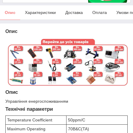
Опис
Характеристики
Доставка
Оплата
Умови п
Опис
Опис
Управління енергоспоживанням
Технічні параметри
Temperature Coefficient
50ppm/C
Maximum Operating
70В&C(TA)