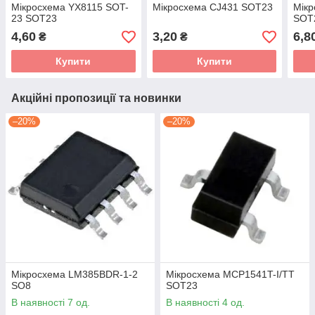
Мікросхема YX8115 SOT-
Мікросхема CJ431 SOT23
Мік
23 SOT23
SOT
4,60
3,20
6,8
₴
₴
Купити
Купити
Акційні пропозиції та новинки
–20%
–20%
Мікросхема LM385BDR-1-2
Мікросхема MCP1541T-I/TT
SO8
SOT23
В наявності 7 од.
В наявності 4 од.