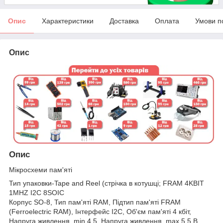
Опис
Характеристики
Доставка
Оплата
Умови п
Опис
Опис
Мікросхеми пам'яті
Тип упаковки-Tape and Reel (стрічка в котушці; FRAM 4KBIT
1MHZ I2C 8SOIC
Корпус SO-8, Тип пам'яті RAM, Підтип пам'яті FRAM
(Ferroelectric RAM), Інтерфейс I2C, Об'єм пам'яті 4 кбіт,
Напруга живлення, min 4.5, Напруга живлення, max 5.5 В