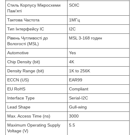
Стиль Корпусу Мікросхеми
SOIC
Пам'яті
Тактова Частота
1МГц
Тип Інтерфейсу ІС
I2C
Рівень Чутливості до
MSL 3-168 годин
Вологості (MSL)
Automotive
Yes
Chip Density (bit)
4K
Density Range (bit)
1K to 256K
ECCN (US)
EAR99
EU RoHS
Compliant
Interface Type
Serial-I2C
Lead Shape
Gull-wing
Max. Access Time (ns)
3000
Maximum Operating Supply
5.5
Voltage (V)