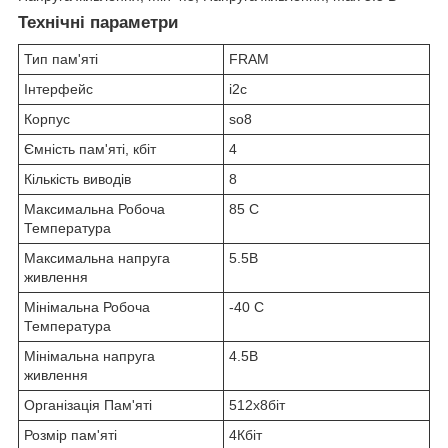
Технічні параметри
Тип пам'яті
FRAM
Інтерфейс
i2c
Корпус
so8
Ємність пам'яті, кбіт
4
Кількість виводів
8
Максимальна Робоча
85 C
Температура
Максимальна напруга
5.5В
живлення
Мінімальна Робоча
-40 C
Температура
Мінімальна напруга
4.5В
живлення
Організація Пам'яті
512x8біт
Розмір пам'яті
4Кбіт