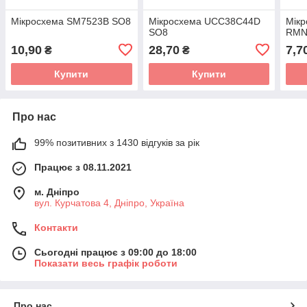
Мікросхема SM7523B SO8
Мікросхема UCC38C44D
Мікр
SO8
RMN
10,90
28,70
7,7
₴
₴
Купити
Купити
Про нас
99% позитивних з 1430 відгуків за рік
Працює з 08.11.2021
м. Дніпро
вул. Курчатова 4, Дніпро, Україна
Контакти
Сьогодні працює з 09:00 до 18:00
Показати весь графік роботи
Про нас