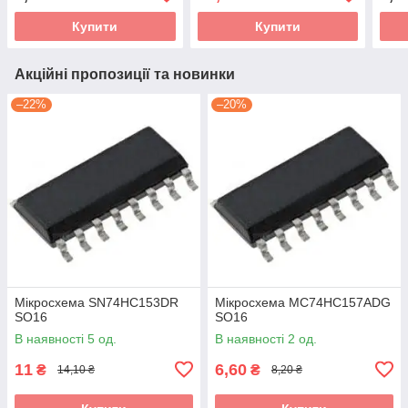
Купити
Купити
Акційні пропозиції та новинки
–22%
–20%
Мікросхема SN74HC153DR
Мікросхема MC74HC157ADG
SO16
SO16
В наявності 5 од.
В наявності 2 од.
11
6,60
₴
₴
14,10 ₴
8,20 ₴