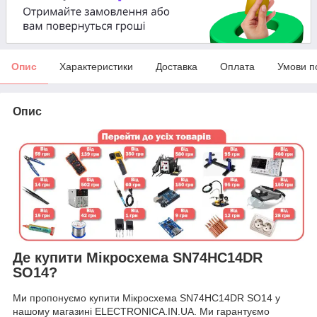
Опис
Характеристики
Доставка
Оплата
Умови п
Опис
Де купити Мікросхема SN74HC14DR
SO14?
Ми пропонуємо купити Мікросхема SN74HC14DR SO14 у
нашому магазині ELECTRONICA.IN.UA. Ми гарантуємо