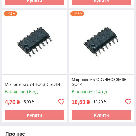
Купити
Купити
–20%
–20%
Мікросхема CD74HC30M96
Мікросхема 74HC03D SO14
SO14
В наявності 6 од.
В наявності 14 од.
4,70
10,60
₴
₴
5,90 ₴
13,20 ₴
Купити
Купити
Про нас