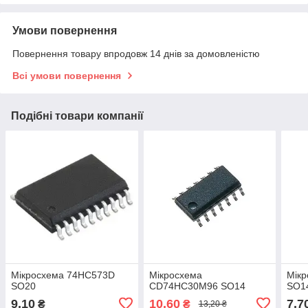
Умови повернення
Повернення товару впродовж 14 днів за домовленістю
Всі умови повернення
Подібні товари компанії
Мікросхема 74HC573D
Мікросхема
Мік
SO20
CD74HC30M96 SO14
SO1
9,10
10,60
7,7
₴
₴
13,20 ₴