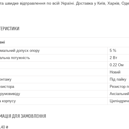
 та швидке відправлення по всій Україні. Доставка у Київ, Харків, Оде
ТЕРИСТИКИ
вні
мальний допуск опору
5 %
альна потужність
2 Вт
0.22 Ом
Новий
онтажу
Під пайку
езистора
Резистор п
трумовивіду
Аксіальни
 корпусу
Циліндрич
МАЦІЯ ДЛЯ ЗАМОВЛЕННЯ
,40 ₴