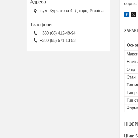
сервіс
вул. Курчатова 4, Дніпро, Україна
ХАРАК
+380 (68) 412-48-94
+380 (95) 571-13-53
Осно
Макси
Номін
Опір
Стан
Тип м
Тип р
Тип с
Форма
ІНФОР
Ціна:
6