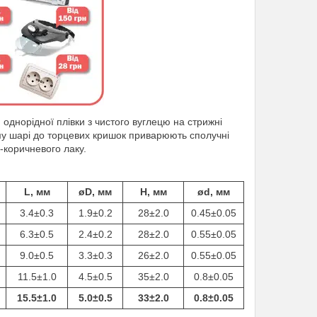
однорідної плівки з чистого вуглецю на стрижні
ому шарі до торцевих кришок приварюють сполучні
-коричневого лаку.
L, мм
øD, мм
H, мм
ød, мм
3.4±0.3
1.9±0.2
28±2.0
0.45±0.05
6.3±0.5
2.4±0.2
28±2.0
0.55±0.05
9.0±0.5
3.3±0.3
26±2.0
0.55±0.05
11.5±1.0
4.5±0.5
35±2.0
0.8±0.05
15.5±1.0
5.0±0.5
33±2.0
0.8±0.05