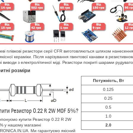
еві плівкові резистори серії CFR виготовляються шляхом нанесення 
якісної кераміки. Після нарізування гвинтової канавки в резистивн
і виводи з електролітичної міді. Резистори покриті шарами рудувато
итні розміри
Потужність, Вт
0.125
0.25
0.5
пити Резистор 0.22 R 2W MOF 5%?
1.0
понуємо купити Резистор 0.22 R 2W
% у нашому магазині
2.0
ONICA.IN.UA. Ми гарантуємо якісний