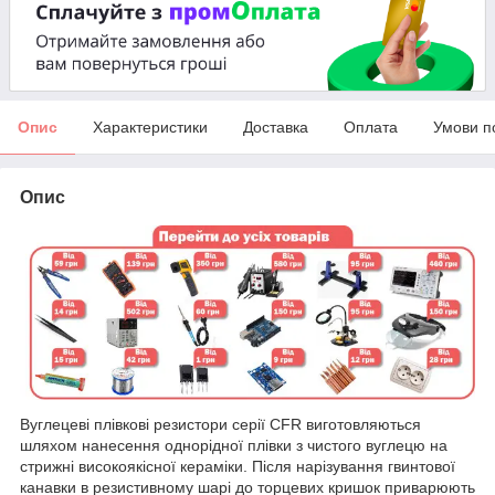
Опис
Характеристики
Доставка
Оплата
Умови п
Опис
Вуглецеві плівкові резистори серії CFR виготовляються
шляхом нанесення однорідної плівки з чистого вуглецю на
стрижні високоякісної кераміки. Після нарізування гвинтової
канавки в резистивному шарі до торцевих кришок приварюють