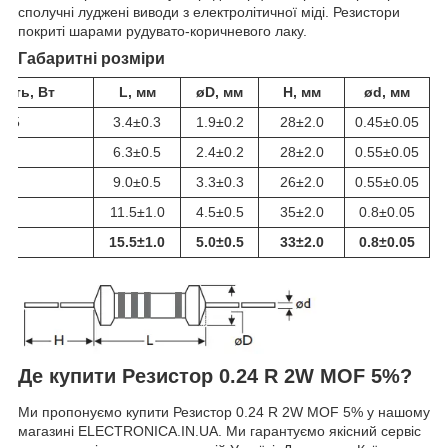
сполучні луджені виводи з електролітичної міді. Резистори
покриті шарами рудувато-коричневого лаку.
Габаритні розміри
ість, Вт
L, мм
øD, мм
H, мм
ød, мм
125
3.4±0.3
1.9±0.2
28±2.0
0.45±0.05
.25
6.3±0.5
2.4±0.2
28±2.0
0.55±0.05
.5
9.0±0.5
3.3±0.3
26±2.0
0.55±0.05
.0
11.5±1.0
4.5±0.5
35±2.0
0.8±0.05
.0
15.5±1.0
5.0±0.5
33±2.0
0.8±0.05
Де купити Резистор 0.24 R 2W MOF 5%?
Ми пропонуємо купити Резистор 0.24 R 2W MOF 5% у нашому
магазині ELECTRONICA.IN.UA. Ми гарантуємо якісний сервіс