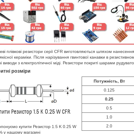
еві плівкові резистори серії CFR виготовляються шляхом нанесення 
якісної кераміки. Після нарізування гвинтової канавки в резистивн
і виводи з електролітичної міді. Резистори покриті шарами рудувато
итні розміри
Потужність, Вт
0.125
0.25
0.5
пити Резистор 1.5 K 0.25 W CFR
1.0
2.0
понуємо купити Резистор 1.5 K 0.25 W
 у нашому магазині