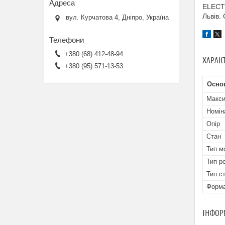
ELECTR
Львів.
вул. Курчатова 4, Дніпро, Україна
+380 (68) 412-48-94
ХАРАК
+380 (95) 571-13-53
Осно
Макси
Номін
Опір
Стан
Тип м
Тип р
Тип с
Форма
ІНФОР