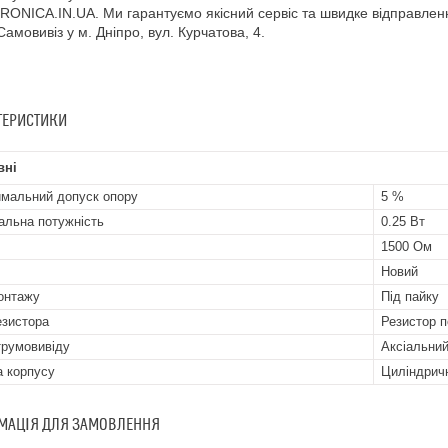
ONICA.IN.UA. Ми гарантуємо якісний сервіс та швидке відправлення 
 Самовивіз у м. Дніпро, вул. Курчатова, 4.
ТЕРИСТИКИ
вні
мальний допуск опору
5 %
альна потужність
0.25 Вт
1500 Ом
Новий
онтажу
Під пайку
езистора
Резистор п
трумовивіду
Аксіальни
 корпусу
Циліндрич
МАЦІЯ ДЛЯ ЗАМОВЛЕННЯ