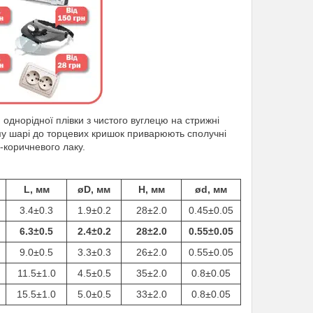
однорідної плівки з чистого вуглецю на стрижні
ому шарі до торцевих кришок приварюють сполучні
-коричневого лаку.
L, мм
øD, мм
H, мм
ød, мм
3.4±0.3
1.9±0.2
28±2.0
0.45±0.05
6.3±0.5
2.4±0.2
28±2.0
0.55±0.05
9.0±0.5
3.3±0.3
26±2.0
0.55±0.05
11.5±1.0
4.5±0.5
35±2.0
0.8±0.05
15.5±1.0
5.0±0.5
33±2.0
0.8±0.05