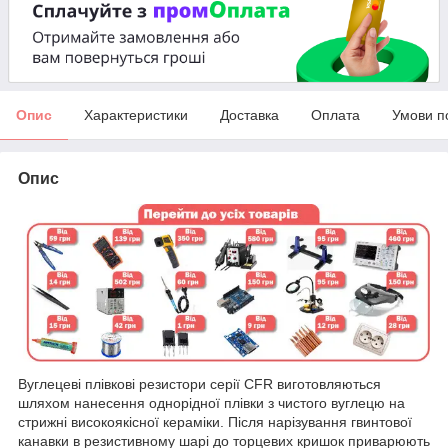
Опис
Характеристики
Доставка
Оплата
Умови п
Опис
Вуглецеві плівкові резистори серії CFR виготовляються
шляхом нанесення однорідної плівки з чистого вуглецю на
стрижні високоякісної кераміки. Після нарізування гвинтової
канавки в резистивному шарі до торцевих кришок приварюють