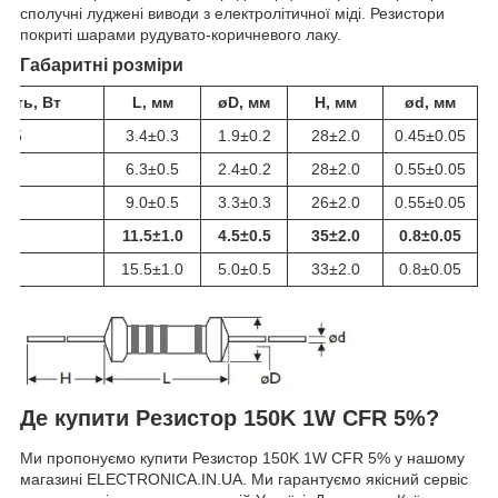
сполучні луджені виводи з електролітичної міді. Резистори
покриті шарами рудувато-коричневого лаку.
Габаритні розміри
ість, Вт
L, мм
øD, мм
H, мм
ød, мм
125
3.4±0.3
1.9±0.2
28±2.0
0.45±0.05
.25
6.3±0.5
2.4±0.2
28±2.0
0.55±0.05
.5
9.0±0.5
3.3±0.3
26±2.0
0.55±0.05
.0
11.5±1.0
4.5±0.5
35±2.0
0.8±0.05
.0
15.5±1.0
5.0±0.5
33±2.0
0.8±0.05
Де купити Резистор 150K 1W CFR 5%?
Ми пропонуємо купити Резистор 150K 1W CFR 5% у нашому
магазині ELECTRONICA.IN.UA. Ми гарантуємо якісний сервіс