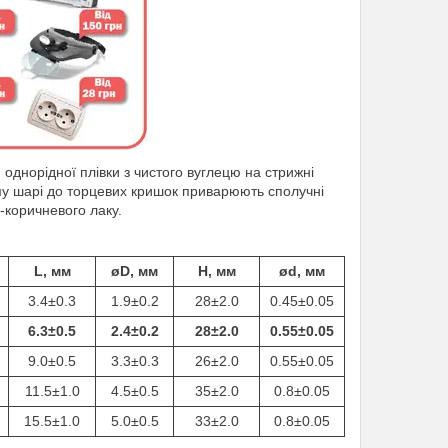
однорідної плівки з чистого вуглецю на стрижні
ому шарі до торцевих кришок приварюють сполучні
-коричневого лаку.
L, мм
øD, мм
H, мм
ød, мм
3.4±0.3
1.9±0.2
28±2.0
0.45±0.05
6.3±0.5
2.4±0.2
28±2.0
0.55±0.05
9.0±0.5
3.3±0.3
26±2.0
0.55±0.05
11.5±1.0
4.5±0.5
35±2.0
0.8±0.05
15.5±1.0
5.0±0.5
33±2.0
0.8±0.05