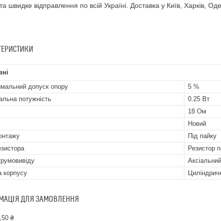
 та швидке відправлення по всій Україні. Доставка у Київ, Харків, Оде
ТЕРИСТИКИ
вні
мальний допуск опору
5 %
альна потужність
0.25 Вт
18 Ом
Новий
онтажу
Під пайку
езистора
Резистор п
трумовивіду
Аксіальни
 корпусу
Циліндрич
МАЦІЯ ДЛЯ ЗАМОВЛЕННЯ
,50 ₴