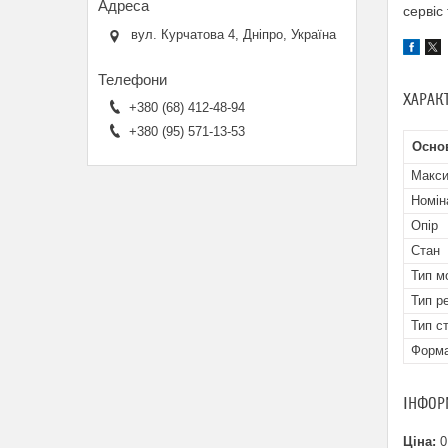
сервіс
вул. Курчатова 4, Дніпро, Україна
ХАРАК
+380 (68) 412-48-94
+380 (95) 571-13-53
Осно
Макси
Номін
Опір
Стан
Тип м
Тип р
Тип с
Форма
ІНФОР
Ціна:
0