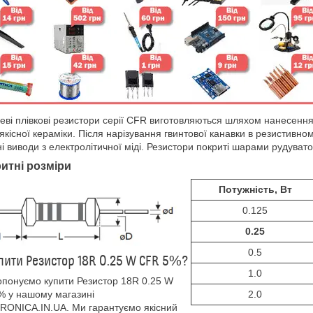
еві плівкові резистори серії CFR виготовляються шляхом нанесення 
якісної кераміки. Після нарізування гвинтової канавки в резистивн
і виводи з електролітичної міді. Резистори покриті шарами рудувато
итні розміри
Потужність, Вт
0.125
0.25
0.5
пити Резистор 18R 0.25 W CFR 5%?
1.0
понуємо купити Резистор 18R 0.25 W
 у нашому магазині
2.0
ONICA.IN.UA. Ми гарантуємо якісний