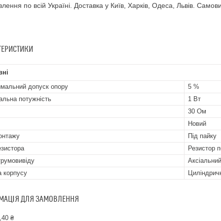
влення по всій Україні. Доставка у Київ, Харків, Одеса, Львів. Самовив
ТЕРИСТИКИ
вні
мальний допуск опору
5 %
альна потужність
1 Вт
30 Ом
Новий
онтажу
Під пайку
езистора
Резистор п
трумовивіду
Аксіальни
 корпусу
Циліндрич
МАЦІЯ ДЛЯ ЗАМОВЛЕННЯ
,40 ₴