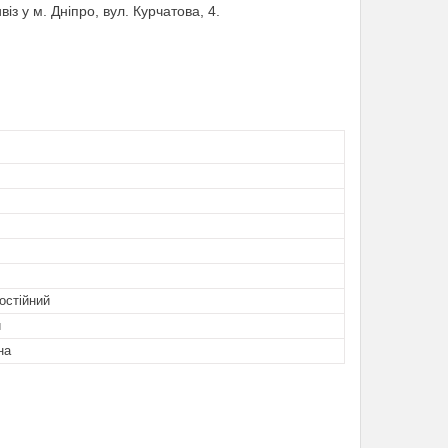
із у м. Дніпро, вул. Курчатова, 4.
остійний
й
на