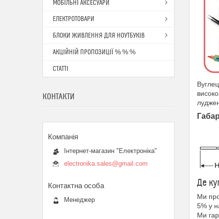
МОБІЛЬНІ АКСЕСУАРИ
ЕЛЕКТРОТОВАРИ
БЛОКИ ЖИВЛЕННЯ ДЛЯ НОУТБУКІВ
АКЦІЙНІЙ ПРОПОЗИЦІЇ % % %
СТАТТІ
Вуглец
високо
КОНТАКТИ
луджен
Габар
Інтернет-магазин "Електроніка"
electronika.sales@gmail.com
Де ку
Ми пр
Менеджер
5% у 
Ми гар