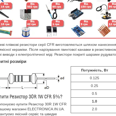
еві плівкові резистори серії CFR виготовляються шляхом нанесення 
якісної кераміки. Після нарізування гвинтової канавки в резистивн
і виводи з електролітичної міді. Резистори покриті шарами рудувато
итні розміри
Потужність, Вт
0.125
0.25
0.5
пити Резистор 30R 1W CFR 5%?
1.0
опонуємо купити Резистор 30R 1W CFR
нашому магазині ELECTRONICA.IN.UA.
2.0
антуємо якісний сервіс та швидке