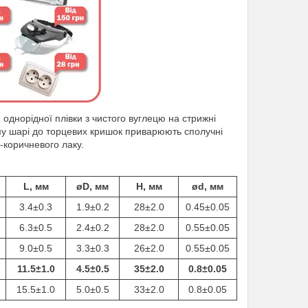
однорідної плівки з чистого вуглецю на стрижні
ому шарі до торцевих кришок приварюють сполучні
-коричневого лаку.
L, мм
øD, мм
H, мм
ød, мм
3.4±0.3
1.9±0.2
28±2.0
0.45±0.05
6.3±0.5
2.4±0.2
28±2.0
0.55±0.05
9.0±0.5
3.3±0.3
26±2.0
0.55±0.05
11.5±1.0
4.5±0.5
35±2.0
0.8±0.05
15.5±1.0
5.0±0.5
33±2.0
0.8±0.05