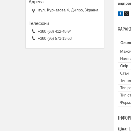
відпра
вул. Курчатова 4, Дніпро, Україна
ХАРАК
+380 (68) 412-48-94
+380 (95) 571-13-53
Осно
Макси
Номін
Опір
Стан
Тип м
Тип р
Тип с
Форма
ІНФОР
Ціна:
1