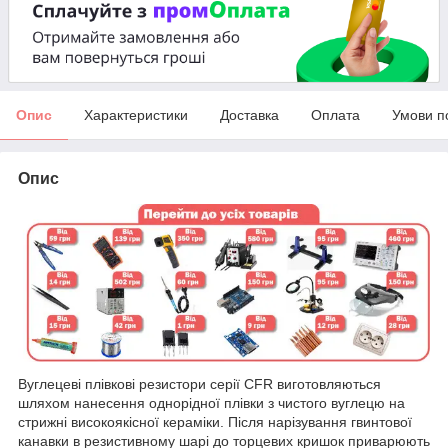
Опис
Характеристики
Доставка
Оплата
Умови п
Опис
Вуглецеві плівкові резистори серії CFR виготовляються
шляхом нанесення однорідної плівки з чистого вуглецю на
стрижні високоякісної кераміки. Після нарізування гвинтової
канавки в резистивному шарі до торцевих кришок приварюють