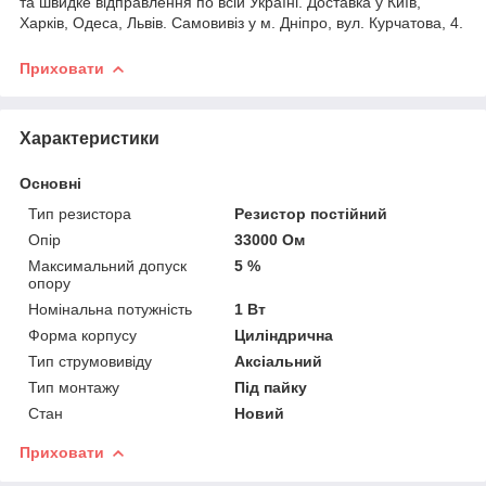
та швидке відправлення по всій Україні. Доставка у Київ,
Харків, Одеса, Львів. Самовивіз у м. Дніпро, вул. Курчатова, 4.
Приховати
Характеристики
Основні
Тип резистора
Резистор постійний
Опір
33000 Ом
Максимальний допуск
5 %
опору
Номінальна потужність
1 Вт
Форма корпусу
Циліндрична
Тип струмовивіду
Аксіальний
Тип монтажу
Під пайку
Стан
Новий
Приховати