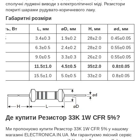
сполучні луджені виводи з електролітичної міді. Резистори
покриті шарами рудувато-коричневого лаку.
Габаритні розміри
ість, Вт
L, мм
øD, мм
H, мм
ød, мм
125
3.4±0.3
1.9±0.2
28±2.0
0.45±0.05
.25
6.3±0.5
2.4±0.2
28±2.0
0.55±0.05
.5
9.0±0.5
3.3±0.3
26±2.0
0.55±0.05
.0
11.5±1.0
4.5±0.5
35±2.0
0.8±0.05
.0
15.5±1.0
5.0±0.5
33±2.0
0.8±0.05
Де купити Резистор 33K 1W CFR 5%?
Ми пропонуємо купити Резистор 33K 1W CFR 5% у нашому
магазині ELECTRONICA.IN.UA. Ми гарантуємо якісний сервіс