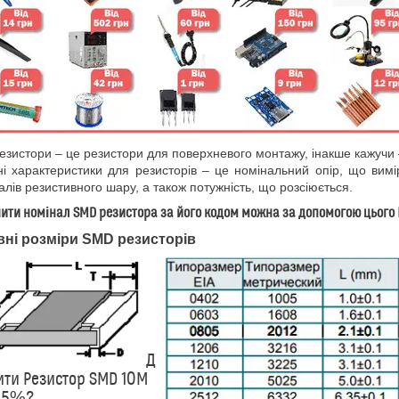
зистори – це резистори для поверхневого монтажу, інакше кажучи 
і характеристики для резисторів – це номінальний опір, що вимі
алів резистивного шару, а також потужність, що розсіюється.
ити номінал SMD резистора за його кодом можна за допомогою цього
ні розміри SMD резисторів
Д
ити Резистор SMD 10M
 5%?