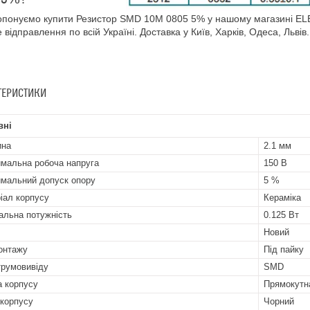
понуємо купити Резистор SMD 10M 0805 5% у нашому магазині ELE
 відправлення по всій Україні. Доставка у Київ, Харків, Одеса, Львів.
ТЕРИСТИКИ
вні
ина
2.1 мм
мальна робоча напруга
150 В
мальний допуск опору
5 %
іал корпусу
Кераміка
альна потужність
0.125 Вт
Новий
онтажу
Під пайку
трумовивіду
SMD
 корпусу
Прямокутн
 корпусу
Чорний