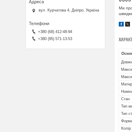
Ми про
вул. Курчатова 4, Дніпро, Україна
швидке
+380 (68) 412-48-94
+380 (95) 571-13-53
ХАРАК
Осно
Довж
Макси
Макси
Матер
Номін
Стан
Тип м
Тип с
Форма
Колір