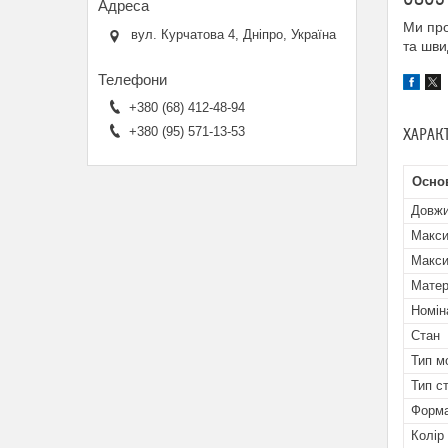
Ми про
вул. Курчатова 4, Дніпро, Україна
та шви
+380 (68) 412-48-94
+380 (95) 571-13-53
ХАРАК
Осно
Довж
Макси
Макси
Матер
Номін
Стан
Тип м
Тип с
Форма
Колір