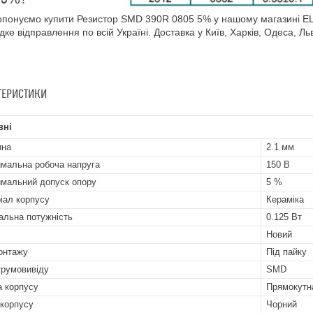
понуємо купити Резистор SMD 390R 0805 5% у нашому магазині EL
дке відправлення по всій Україні. Доставка у Київ, Харків, Одеса, Льв
ТЕРИСТИКИ
вні
ина
2.1 мм
мальна робоча напруга
150 В
мальний допуск опору
5 %
іал корпусу
Кераміка
альна потужність
0.125 Вт
Новий
онтажу
Під пайку
трумовивіду
SMD
 корпусу
Прямокутн
 корпусу
Чорний