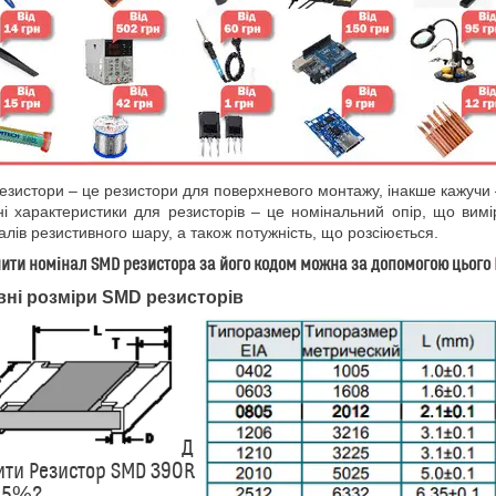
зистори – це резистори для поверхневого монтажу, інакше кажучи 
і характеристики для резисторів – це номінальний опір, що вимі
алів резистивного шару, а також потужність, що розсіюється.
ити номінал SMD резистора за його кодом можна за допомогою цього
ні розміри SMD резисторів
Д
ити Резистор SMD 390R
 5%?