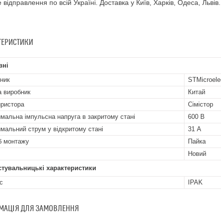
 відправлення по всій Україні. Доставка у Київ, Харків, Одеса, Львів.
ТЕРИСТИКИ
вні
ник
STMicroele
а виробник
Китай
иристора
Сімістор
мальна імпульсна напруга в закритому стані
600 В
мальний струм у відкритому стані
31 А
б монтажу
Пайка
Новий
стувальницькі характеристики
с
IPAK
МАЦІЯ ДЛЯ ЗАМОВЛЕННЯ