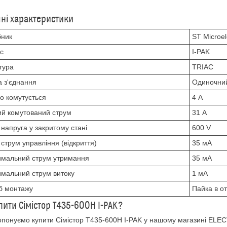
чні характеристики
бник
ST Microel
с
I-PAK
тура
TRIAC
 з'єднання
Одиночни
що комутується
4 А
ий комутований струм
31 А
 напруга у закритому стані
600 V
 струм управління (відкриття)
35 мА
мальний струм утримання
35 мА
мальний струм витоку
1 мА
б монтажу
Пайка в о
пити Сімістор T435-600H I-PAK?
понуємо купити Сімістор T435-600H I-PAK у нашому магазині ELEC