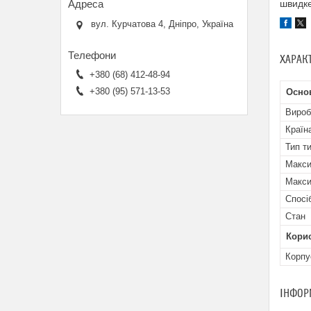
швидке
вул. Курчатова 4, Дніпро, Україна
ХАРАК
+380 (68) 412-48-94
+380 (95) 571-13-53
Осно
Вироб
Країн
Тип т
Макси
Макси
Спосі
Стан
Кори
Корпу
ІНФОР