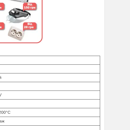
й
V
+200°C
аж