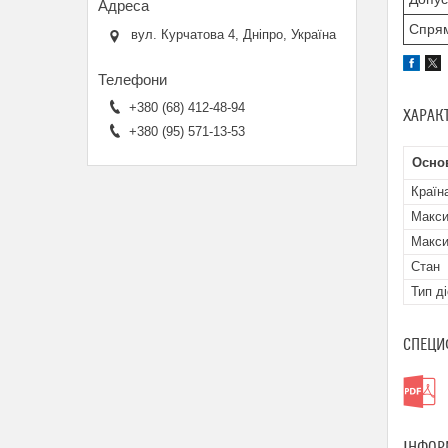
Спрям
вул. Курчатова 4, Дніпро, Україна
+380 (68) 412-48-94
ХАРАК
+380 (95) 571-13-53
Осно
Країн
Макси
Макси
Стан
Тип д
СПЕЦИ
ІНФОР