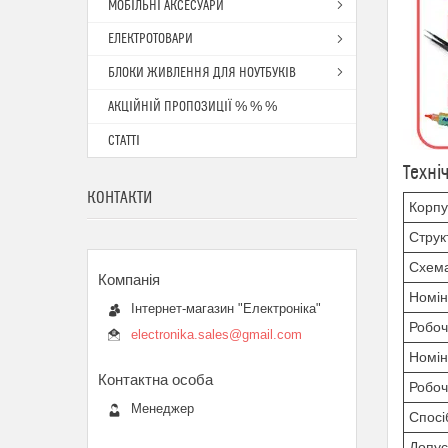
МОБІЛЬНІ АКСЕСУАРИ
ЕЛЕКТРОТОВАРИ
БЛОКИ ЖИВЛЕННЯ ДЛЯ НОУТБУКІВ
АКЦІЙНІЙ ПРОПОЗИЦІЇ % % %
СТАТТІ
Техні
КОНТАКТИ
Корпу
Струк
Схема
Номін
Інтернет-магазин "Електроніка"
Робоч
electronika.sales@gmail.com
Номін
Робоч
Менеджер
Спосі
Допус