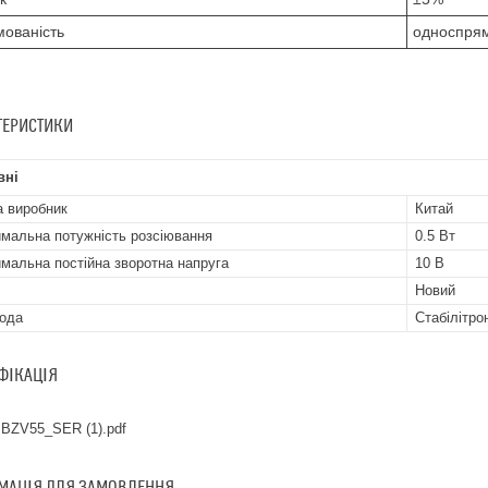
ованість
односпря
ТЕРИСТИКИ
вні
а виробник
Китай
мальна потужність розсіювання
0.5 Вт
мальна постійна зворотна напруга
10 В
Новий
іода
Стабілітро
ФІКАЦІЯ
BZV55_SER (1).pdf
МАЦІЯ ДЛЯ ЗАМОВЛЕННЯ