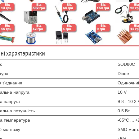
чні характеристики
с
SOD80C
тура
Diode
 з'єднання
Одиночни
альна напруга
10 V
а напруга
9.8 - 10.2 
альна потужність
0.5 Вт
а температура
-65°C ... 
б монтажу
SMD монт
к
±5%