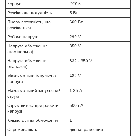
Корпус
DO15
Розсіювана потужність
5 Вт
Пікова потужність, що
600 Вт
розсіюється
Робоча напруга
299 V
Напруга обмеження
350 V
(номінальна)
Напруга обмеження
332 - 350 V
(діапазон)
Максимальна імпульсна
482 V
напруга
Максимальний імпульсний
1.25 А
струм
Струм витоку при робочій
500 нА
напрузі
Кількість ліній обмеження
1
Спрямованість
двонаправлений