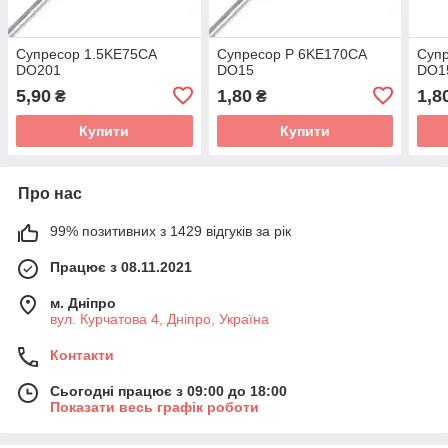
Супресор 1.5KE75CA
Супресор P 6KE170CA
Суп
DO201
DO15
DO1
5,90
1,80
1,8
₴
₴
Купити
Купити
Про нас
99% позитивних з 1429 відгуків за рік
Працює з 08.11.2021
м. Дніпро
вул. Курчатова 4, Дніпро, Україна
Контакти
Сьогодні працює з 09:00 до 18:00
Показати весь графік роботи