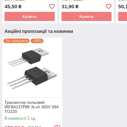
45,50
31,90
50,
₴
₴
Купити
Купити
Акційні пропозиції та новинки
Топ продажів
–30%
Транзистор польовий
IRFB4137PBF N-ch 300V 38A
TO220
В наявності 1 од.