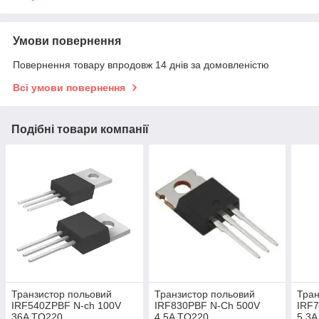
Умови повернення
Повернення товару впродовж 14 днів за домовленістю
Всі умови повернення
Подібні товари компанії
Транзистор польовий
Транзистор польовий
Тран
IRF540ZPBF N-ch 100V
IRF830PBF N-Ch 500V
IRF
36A TO220
4.5A TO220
5.3A