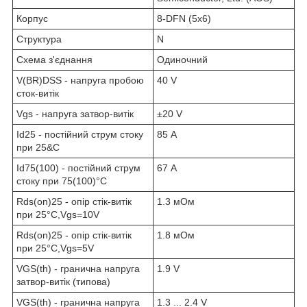
Корпус
8-DFN (5x6)
Структура
N
Схема з'єднання
Одиночний
V(BR)DSS - напруга пробою
40 V
сток-витік
Vgs - напруга затвор-витік
±20 V
Id25 - постійний струм стоку
85 А
при 25&C
Id75(100) - постійний струм
67 А
стоку при 75(100)°C
Rds(on)25 - опір стік-витік
1.3 мОм
при 25°C,Vgs=10V
Rds(on)25 - опір стік-витік
1.8 мОм
при 25°C,Vgs=5V
VGS(th) - гранична напруга
1.9 V
затвор-витік (типова)
VGS(th) - гранична напруга
1.3 ... 2.4 V