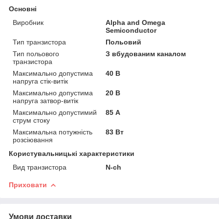
Основні
Виробник
Alpha and Omega
Semiconductor
Тип транзистора
Польовий
Тип польового
З вбудованим каналом
транзистора
Максимально допустима
40 В
напруга стік-витік
Максимально допустима
20 В
напруга затвор-витік
Максимально допустимий
85 А
струм стоку
Максимальна потужність
83 Вт
розсіювання
Користувальницькі характеристики
Вид транзистора
N-ch
Приховати
Умови доставки