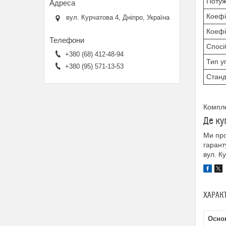
Потуж
Коефі
вул. Курчатова 4, Дніпро, Україна
Коефі
Спосі
+380 (68) 412-48-94
Тип у
+380 (95) 571-13-53
Станд
Компл
Де ку
Ми про
гарант
вул. К
ХАРАК
Осно