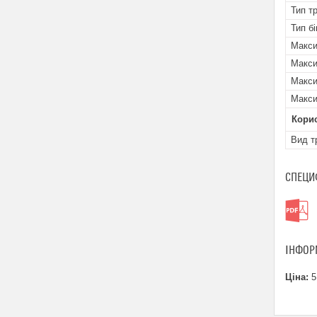
Тип т
Тип б
Макси
Макси
Макси
Макси
Кори
Вид т
СПЕЦИ
ІНФОР
Ціна:
5