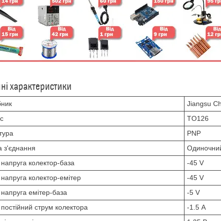
чні характеристики
бник
Jiangsu Ch
с
TO126
тура
PNP
 з'єднання
Одиночни
 напруга колектор-база
-45 V
 напруга колектор-емітер
-45 V
 напруга емітер-база
-5 V
 постійний струм колектора
-1.5 А