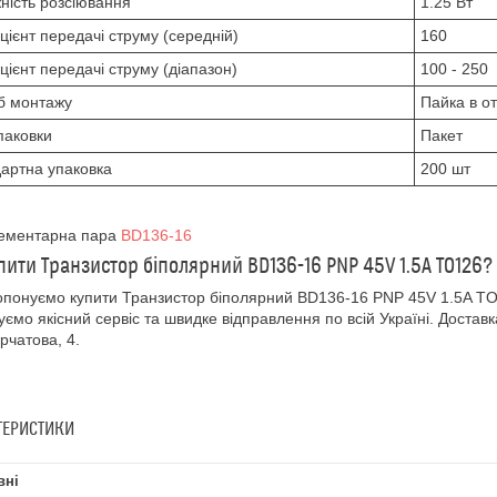
ність розсіювання
1.25 Вт
цієнт передачі струму (середній)
160
цієнт передачі струму (діапазон)
100 - 250
б монтажу
Пайка в о
паковки
Пакет
артна упаковка
200 шт
ементарна пара
BD136-16
пити Транзистор біполярний BD136-16 PNP 45V 1.5A TO126?
понуємо купити Транзистор біполярний BD136-16 PNP 45V 1.5A T
уємо якісний сервіс та швидке відправлення по всій Україні. Доставка
урчатова, 4.
ТЕРИСТИКИ
вні