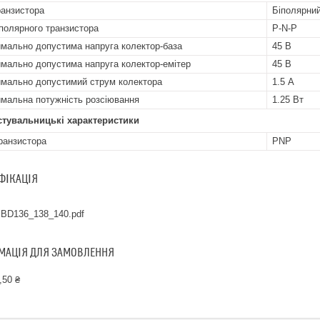
ранзистора
Біполярни
іполярного транзистора
P-N-P
мально допустима напруга колектор-база
45 В
мально допустима напруга колектор-емітер
45 В
мально допустимий струм колектора
1.5 А
мальна потужність розсіювання
1.25 Вт
стувальницькі характеристики
ранзистора
PNP
ФІКАЦІЯ
BD136_138_140.pdf
МАЦІЯ ДЛЯ ЗАМОВЛЕННЯ
,50 ₴