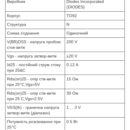
Виробник
Diodes Incorporated
(DIODES)
Корпус
TO92
Структура
N
Схема з'єднання
Одиночний
V(BR)DSS - напруга пробою
200 V
сток-витік
Vgs - напруга затвор-витік
±20 V
Id25 - постійний струм стоку
0.12 А
при 25&C
Rds(on)25 - опір стік-витік
15 Ом
при 25°C,Vgs=5V
Rds(on)25 - опір стік-витік
30 Ом
при 25 C,Vgs=2.5V
VGS(th) - гранична напруга
1 ... 3 V
затвор-витік (діапазон)
Потужність розсіювання при
0.5 Вт
25°C