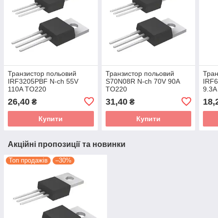
Транзистор польовий
Транзистор польовий
Тран
IRF3205PBF N-ch 55V
S70N08R N-ch 70V 90A
IRF
110A TO220
TO220
9.3A
26,40
31,40
18,
₴
₴
Купити
Купити
Акційні пропозиції та новинки
Топ продажів
–30%