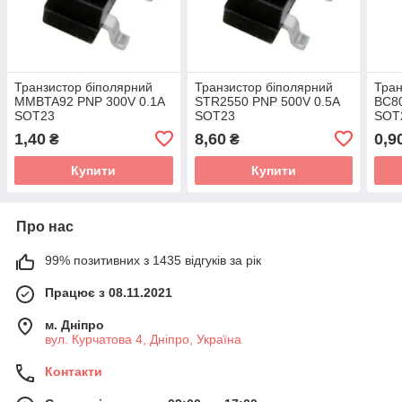
Транзистор біполярний
Транзистор біполярний
Тран
MMBTA92 PNP 300V 0.1A
STR2550 PNP 500V 0.5A
BC80
SOT23
SOT23
SOT
1,40
8,60
0,9
₴
₴
Купити
Купити
Про нас
99% позитивних з 1435 відгуків за рік
Працює з 08.11.2021
м. Дніпро
вул. Курчатова 4, Дніпро, Україна
Контакти