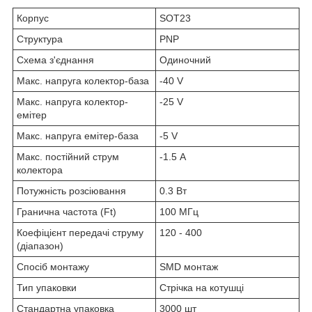
Корпус
SOT23
Структура
PNP
Схема з'єднання
Одиночний
Макс. напруга колектор-база
-40 V
Макс. напруга колектор-
-25 V
емітер
Макс. напруга емітер-база
-5 V
Макс. постійний струм
-1.5 А
колектора
Потужність розсіювання
0.3 Вт
Гранична частота (Ft)
100 МГц
Коефіцієнт передачі струму
120 - 400
(діапазон)
Спосіб монтажу
SMD монтаж
Тип упаковки
Стрічка на котушці
Стандартна упаковка
3000 шт