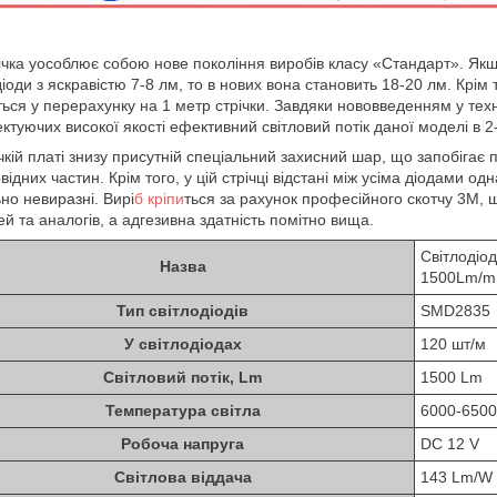
ічка уособлює собою нове покоління виробів класу «Стандарт». Як
діоди з яскравістю 7-8 лм, то в нових вона становить 18-20 лм. Крім 
ться у перерахунку на 1 метр стрічки. Завдяки нововведенням у тех
ктуючих високої якості ефективний світловий потік даної моделі в 2
чкій платі знизу присутній спеціальний захисний шар, що запобіг
відних частин. Крім того, у цій стрічці відстані між усіма діодами о
ьно невиразні. Вирі
б кріпи
ться за рахунок професійного скотчу 3М, ш
й та аналогів, а адгезивна здатність помітно вища.
Світлодіо
Назва
1500Lm/m 
Тип світлодіодів
SMD2835
У світлодіодах
120 шт/м
Світловий потік, Lm
1500 Lm
Температура світла
6000-6500
Робоча напруга
DC 12 V
Світлова віддача
143 Lm/W