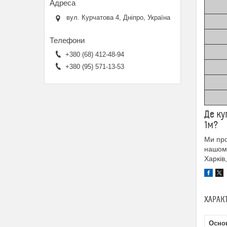
вул. Курчатова 4, Дніпро, Україна
+380 (68) 412-48-94
+380 (95) 571-13-53
Де ку
1м?
Ми про
нашому
Харків
ХАРАК
Основ