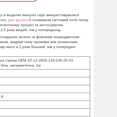
що в моделях минулої серії використовувалися
того,
для зручнос
ті споживачів світловий потік тепер
нологічному процесі та застосуванню
-2,5 рази вищий, ніж у попередниць.
ає попаданню вологи та фізичним пошкодженням
днакові, завдяки чому проміжки між сегментами
ар якого в 2 рази більший, ніж у попередніх
дна стрічка OEM ST-12-2835-120-CW-20-V3
біла, негерметична, 1м
 K