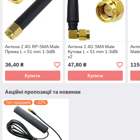
Антена 2.4G RP-SMA Male
Антена 2.4G SMA Male
Ант
Пряма L = 51 mm 1-3dBi
Кутова L = 51 mm 1-3dBi
Male
v2
36,40
47,80
115
₴
₴
Купити
Купити
Акційні пропозиції та новинки
Топ продажів
–12%