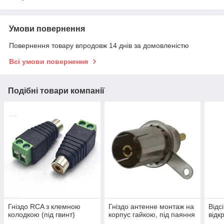
Умови повернення
Повернення товару впродовж 14 днів за домовленістю
Всі умови повернення
Подібні товари компанії
Гніздо RCA з клемною
Гніздо антенне монтаж на
Відс
колодкою (під гвинт)
корпус гайкою, під паяння
відк