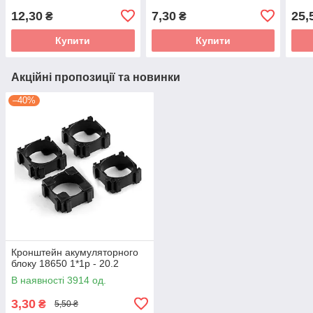
12,30
7,30
25,
₴
₴
Купити
Купити
Акційні пропозиції та новинки
–40%
Кронштейн акумуляторного
блоку 18650 1*1p - 20.2
В наявності 3914 од.
3,30
₴
5,50 ₴