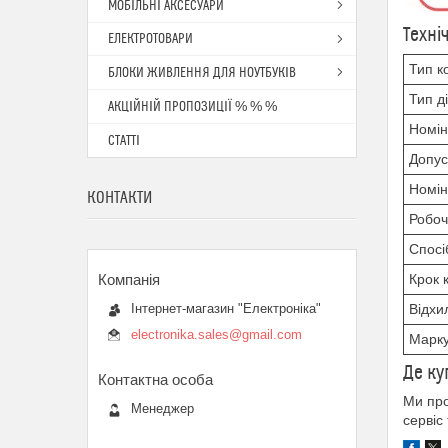
МОБІЛЬНІ АКСЕСУАРИ
Техні
ЕЛЕКТРОТОВАРИ
Тип к
БЛОКИ ЖИВЛЕННЯ ДЛЯ НОУТБУКІВ
Тип д
АКЦІЙНІЙ ПРОПОЗИЦІЇ % % %
Номін
СТАТТІ
Допус
Номін
КОНТАКТИ
Робоч
Спосі
Крок 
Відхи
Інтернет-магазин "Електроніка"
electronika.sales@gmail.com
Марк
Де ку
Ми про
Менеджер
сервіс