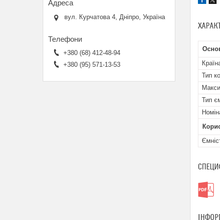
вул. Курчатова 4, Дніпро, Україна
ХАРАК
Осно
+380 (68) 412-48-94
Країн
+380 (95) 571-13-53
Тип к
Макси
Тип є
Номін
Кори
Ємніс
СПЕЦИ
ІНФОР