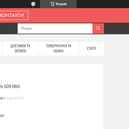
Кошик
КОНТАКТИ
ДОСТАВКА ТА
ПОВЕРНЕННЯ ТА
СТАТТІ
ОПЛАТА
ОБМІН
% 50V НВО
ом
Код:
04703
шт.