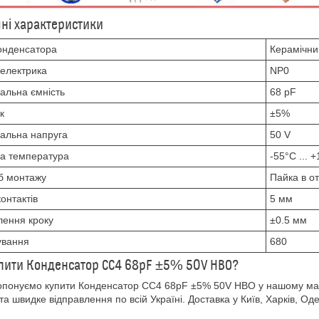
чні характеристики
онденсатора
Керамічни
іелектрика
NP0
альна ємність
68 pF
к
±5%
альна напруга
50 V
а температура
-55°C ... 
б монтажу
Пайка в о
контактів
5 мм
лення кроку
±0.5 мм
ування
680
пити Конденсатор CC4 68pF ±5% 50V НВО?
понуємо купити Конденсатор CC4 68pF ±5% 50V НВО у нашому маг
 та швидке відправлення по всій Україні. Доставка у Київ, Харків, Оде