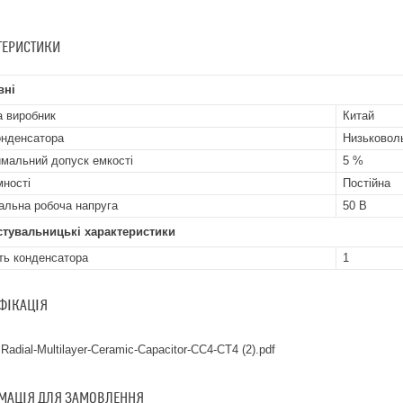
ТЕРИСТИКИ
вні
а виробник
Китай
онденсатора
Низьковол
мальний допуск емкості
5 %
мності
Постійна
альна робоча напруга
50 В
стувальницькі характеристики
ть конденсатора
1
ФІКАЦІЯ
Radial-Multilayer-Ceramic-Capacitor-CC4-CT4 (2).pdf
МАЦІЯ ДЛЯ ЗАМОВЛЕННЯ