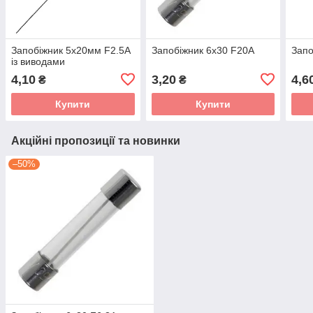
Запобіжник 5x20мм F2.5A
Запобіжник 6x30 F20A
Запо
із виводами
4,10
3,20
4,6
₴
₴
Купити
Купити
Акційні пропозиції та новинки
–50%