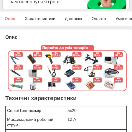
Опис
Характеристики
Доставка
Оплата
Умови п
Опис
Технічні характеристики
Серія/Типорозмір
5x20
Максимальний робочий
12 А
струм