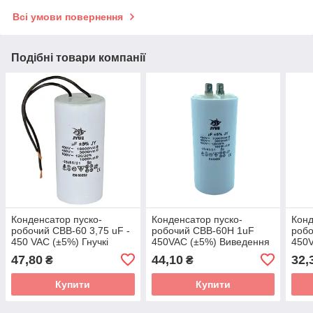
Всі умови повернення
Подібні товари компанії
Конденсатор пуско-
Конденсатор пуско-
Конд
робочий CBB-60 3,75 uF -
робочий CBB-60H 1uF
робо
450 VAC (±5%) Гнучкі
450VAC (±5%) Виведення
450V
виводи JYUL (30*50 mm)
клеми JYUL (30*50 mm)
JYUL
47,80
44,10
32,
₴
₴
Купити
Купити