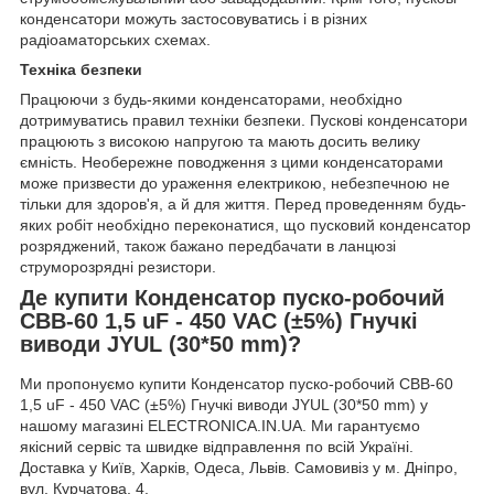
конденсатори можуть застосовуватись і в різних
радіоаматорських схемах.
Техніка безпеки
Працюючи з будь-якими конденсаторами, необхідно
дотримуватись правил техніки безпеки. Пускові конденсатори
працюють з високою напругою та мають досить велику
ємність. Необережне поводження з цими конденсаторами
може призвести до ураження електрикою, небезпечною не
тільки для здоров'я, а й для життя. Перед проведенням будь-
яких робіт необхідно переконатися, що пусковий конденсатор
розряджений, також бажано передбачати в ланцюзі
струморозрядні резистори.
Де купити Конденсатор пуско-робочий
CBB-60 1,5 uF - 450 VAC (±5%) Гнучкі
виводи JYUL (30*50 mm)?
Ми пропонуємо купити Конденсатор пуско-робочий CBB-60
1,5 uF - 450 VAC (±5%) Гнучкі виводи JYUL (30*50 mm) у
нашому магазині ELECTRONICA.IN.UA. Ми гарантуємо
якісний сервіс та швидке відправлення по всій Україні.
Доставка у Київ, Харків, Одеса, Львів. Самовивіз у м. Дніпро,
вул. Курчатова, 4.