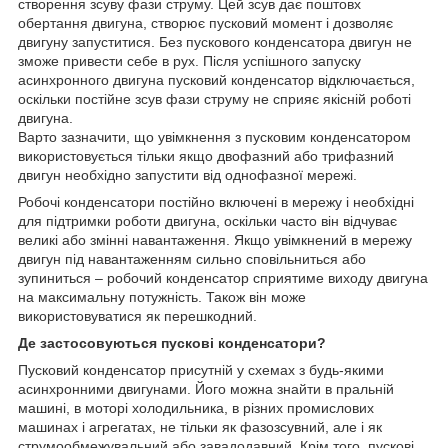
створення зсуву фази струму. Цей зсув дає поштовх
обертання двигуна, створює пусковий момент і дозволяє
двигуну запуститися. Без пускового конденсатора двигун не
зможе привести себе в рух. Після успішного запуску
асинхронного двигуна пусковий конденсатор відключається,
оскільки постійне зсув фази струму не сприяє якісній роботі
двигуна.
Варто зазначити, що увімкнення з пусковим конденсатором
використовується тільки якщо двофазний або трифазний
двигун необхідно запустити від однофазної мережі.
Робочі конденсатори постійно включені в мережу і необхідні
для підтримки роботи двигуна, оскільки часто він відчуває
великі або змінні навантаження. Якщо увімкнений в мережу
двигун під навантаженням сильно сповільниться або
зупиниться – робочий конденсатор сприятиме виходу двигуна
на максимальну потужність. Також він може
використовуватися як перешкодний.
Де застосовуються пускові конденсатори?
Пусковий конденсатор присутній у схемах з будь-якими
асинхронними двигунами. Його можна знайти в пральній
машині, в моторі холодильника, в різних промислових
машинах і агрегатах, не тільки як фазозсувний, але і як
струмообмежувальний або завадодавний. Крім того, пускові