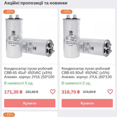
Акційні пропозиції та новинки
–15%
–15%
Конденсатор пуско-робочий
Конденсатор пуско-робочий
CBB-65 45uF 450VAC (±5%)
CBB-65 80uF 450VAC (±5%)
Алюмін. корпус JYUL (50*100
Алюмін. корпус JYUL (60*130
мм)
мм)
В наявності 5 од.
В наявності 2 од.
171,30
318,70
₴
₴
201,60 ₴
374,90 ₴
Купити
Купити
–15%