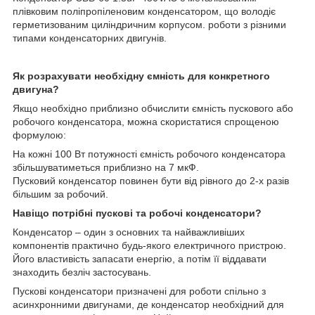
плівковим поліпропіленовим конденсатором, що володіє
герметизованим циліндричним корпусом. роботи з різними
типами конденсаторних двигунів.
Як розрахувати необхідну ємність для конкретного
двигуна?
Якщо необхідно приблизно обчислити ємність пускового або
робочого конденсатора, можна скористатися спрощеною
формулою:
На кожні 100 Вт потужності ємність робочого конденсатора
збільшуватиметься приблизно на 7 мкФ.
Пусковий конденсатор повинен бути від рівного до 2-х разів
більшим за робочий.
Навіщо потрібні пускові та робочі конденсатори?
Конденсатор – один з основних та найважливіших
компонентів практично будь-якого електричного пристрою.
Його властивість запасати енергію, а потім її віддавати
знаходить безліч застосувань.
Пускові конденсатори призначені для роботи спільно з
асинхронними двигунами, де конденсатор необхідний для