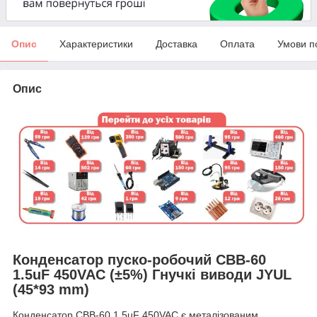
Опис
Характеристики
Доставка
Оплата
Умови п
Опис
Конденсатор пуско-робочий CBB-60
1.5uF 450VAC (±5%) Гнучкі виводи JYUL
(45*93 mm)
Конденсатор CBB-60 1.5uF 450VAC є металізованим