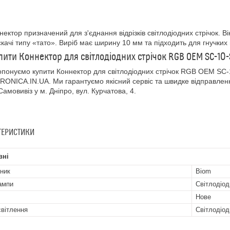
нектор призначений для з'єднання відрізків світлодіодних стрічок. Ві
скачі типу «тато». Виріб має ширину 10 мм та підходить для гнучких
пити Коннектор для світлодіодних стрічок RGB OEM SC-1
понуємо купити Коннектор для світлодіодних стрічок RGB OEM SC
ONICA.IN.UA. Ми гарантуємо якісний сервіс та швидке відправлення 
 Самовивіз у м. Дніпро, вул. Курчатова, 4.
ТЕРИСТИКИ
вні
ник
Biom
ампи
Світлодіод
Нове
світлення
Світлодіод