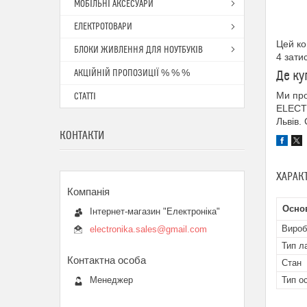
МОБІЛЬНІ АКСЕСУАРИ
ЕЛЕКТРОТОВАРИ
Цей ко
БЛОКИ ЖИВЛЕННЯ ДЛЯ НОУТБУКІВ
4 зати
АКЦІЙНІЙ ПРОПОЗИЦІЇ % % %
Де ку
Ми про
СТАТТІ
ELECTR
Львів.
КОНТАКТИ
ХАРАК
Осно
Інтернет-магазин "Електроніка"
Вироб
electronika.sales@gmail.com
Тип л
Стан
Менеджер
Тип о