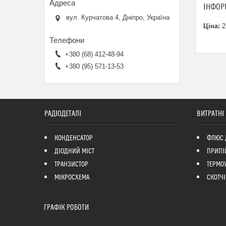
ІНФОР
вул. Курчатова 4, Дніпро, Україна
Ціна:
2
+380 (68) 412-48-94
+380 (95) 571-13-53
РАДІОДЕТАЛІ
ВИТРАТНІ
КОНДЕНСАТОР
ФЛЮС 
ДІОДНИЙ МІСТ
ПРИПІ
ТРАНЗИСТОР
ТЕРМО
МІКРОСХЕМА
СКОТЧІ
ГРАФІК РОБОТИ